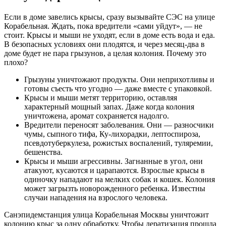
Если в доме завелись крысы, сразу вызывайте СЭС на улице
Корабельная. Ждать, пока вредители «сами уйдут», — не
стоит. Крысы и мыши не уходят, если в доме есть вода и еда.
В безопасных условиях они плодятся, и через месяц-два в
доме будет не пара грызунов, а целая колония. Почему это
плохо?
Грызуны уничтожают продукты. Они неприхотливы и
готовы съесть что угодно — даже вместе с упаковкой.
Крысы и мыши метят территорию, оставляя
характерный мощный запах. Даже когда колония
уничтожена, аромат сохраняется надолго.
Вредители переносят заболевания. Они — разносчики
чумы, сыпного тифа, Ку-лихорадки, лептоспироза,
псевдотуберкулеза, рожистых воспалений, туляремии,
бешенства.
Крысы и мыши агрессивны. Загнанные в угол, они
атакуют, кусаются и царапаются. Взрослые крысы в
одиночку нападают на мелких собак и кошек. Колония
может загрызть новорожденного ребенка. Известны
случаи нападения на взрослого человека.
Санэпидемстанция улица Корабельная Москвы уничтожит
колонию крыс за одну обработку. Чтобы дератизация прошла