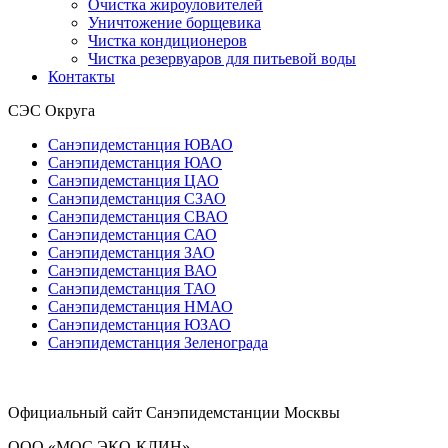
Очистка жироуловителей
Уничтожение борщевика
Чистка кондиционеров
Чистка резервуаров для питьевой воды
Контакты
СЭС Округа
Санэпидемстанция ЮВАО
Санэпидемстанция ЮАО
Санэпидемстанция ЦАО
Санэпидемстанция СЗАО
Санэпидемстанция СВАО
Санэпидемстанция САО
Санэпидемстанция ЗАО
Санэпидемстанция ВАО
Санэпидемстанция ТАО
Санэпидемстанция НМАО
Санэпидемстанция ЮЗАО
Санэпидемстанция Зеленограда
Официальный сайт Санэпидемстанции Москвы
ООО «МОС ЭКО-КЛИН»