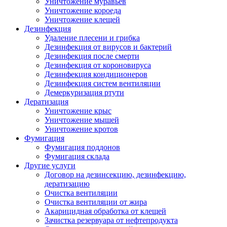
Уничтожение муравьев
Уничтожение короеда
Уничтожение клещей
Дезинфекция
Удаление плесени и грибка
Дезинфекция от вирусов и бактерий
Дезинфекция после смерти
Дезинфекция от короновируса
Дезинфекция кондиционеров
Дезинфекция систем вентиляции
Демеркуризация ртути
Дератизация
Уничтожение крыс
Уничтожение мышей
Уничтожение кротов
Фумигация
Фумигация поддонов
Фумигация склада
Другие услуги
Договор на дезинсекцию, дезинфекцию,
дератизацию
Очистка вентиляции
Очистка вентиляции от жира
Акарицидная обработка от клещей
Зачистка резервуара от нефтепродукта