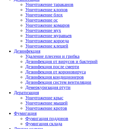
Уничтожение тараканов
Уничтожение клопов
Уничтожение блох
Уничтожение ос
Уничтожение комаров
Уничтожение мух
Уничтожение муравьев
Уничтожение короеда
Уничтожение клещей
Дезинфекция
Удаление плесени и грибка
Дезинфекция от вирусов и бактерий
Дезинфекция после смерти
Дезинфекция от короновируса
Дезинфекция кондиционеров
Дезинфекция систем вентиляции
Демеркуризация ртути
Дератизация
Уничтожение крыс
Уничтожение мышей
Уничтожение кротов
Фумигация
Фумигация поддонов
Фумигация склада
Другие услуги