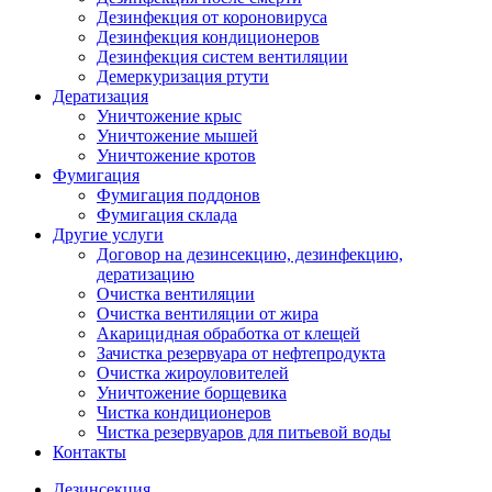
Дезинфекция от короновируса
Дезинфекция кондиционеров
Дезинфекция систем вентиляции
Демеркуризация ртути
Дератизация
Уничтожение крыс
Уничтожение мышей
Уничтожение кротов
Фумигация
Фумигация поддонов
Фумигация склада
Другие услуги
Договор на дезинсекцию, дезинфекцию,
дератизацию
Очистка вентиляции
Очистка вентиляции от жира
Акарицидная обработка от клещей
Зачистка резервуара от нефтепродукта
Очистка жироуловителей
Уничтожение борщевика
Чистка кондиционеров
Чистка резервуаров для питьевой воды
Контакты
Дезинсекция