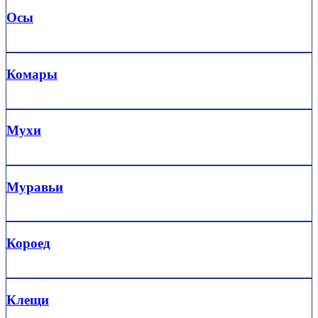
Осы
Комары
Мухи
Муравьи
Короед
Клещи