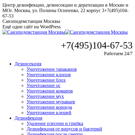
Перейти
Центр дезинфекции, дезинсекции и дератизации в Москве и
к
МО
г. Москва, ул. Полины Осипенко, 22 корпус 3
+7(495)104-
содержанию
67-53
Санэпидемстанция Москвы
Ещё один сайт на WordPress
+7(495)104-67-53
Работаем 24/7
Дезинсекция
Уничтожение тараканов
Уничтожение клопов
Уничтожение блох
Уничтожение ос
Уничтожение комаров
Уничтожение мух
Уничтожение муравьев
Уничтожение короеда
Уничтожение клещей
Дезинфекция
Удаление плесени и грибка
Дезинфекция от вирусов и бактерий
Дезинфекция после смерти