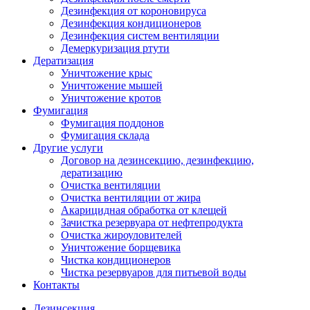
Дезинфекция от короновируса
Дезинфекция кондиционеров
Дезинфекция систем вентиляции
Демеркуризация ртути
Дератизация
Уничтожение крыс
Уничтожение мышей
Уничтожение кротов
Фумигация
Фумигация поддонов
Фумигация склада
Другие услуги
Договор на дезинсекцию, дезинфекцию,
дератизацию
Очистка вентиляции
Очистка вентиляции от жира
Акарицидная обработка от клещей
Зачистка резервуара от нефтепродукта
Очистка жироуловителей
Уничтожение борщевика
Чистка кондиционеров
Чистка резервуаров для питьевой воды
Контакты
Дезинсекция