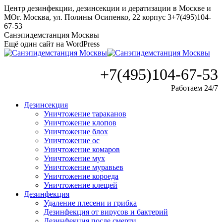
Перейти
Центр дезинфекции, дезинсекции и дератизации в Москве и
к
МО
г. Москва, ул. Полины Осипенко, 22 корпус 3
+7(495)104-
содержанию
67-53
Санэпидемстанция Москвы
Ещё один сайт на WordPress
+7(495)104-67-53
Работаем 24/7
Дезинсекция
Уничтожение тараканов
Уничтожение клопов
Уничтожение блох
Уничтожение ос
Уничтожение комаров
Уничтожение мух
Уничтожение муравьев
Уничтожение короеда
Уничтожение клещей
Дезинфекция
Удаление плесени и грибка
Дезинфекция от вирусов и бактерий
Дезинфекция после смерти