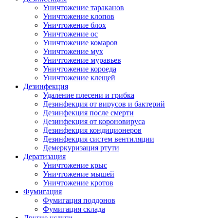
Уничтожение тараканов
Уничтожение клопов
Уничтожение блох
Уничтожение ос
Уничтожение комаров
Уничтожение мух
Уничтожение муравьев
Уничтожение короеда
Уничтожение клещей
Дезинфекция
Удаление плесени и грибка
Дезинфекция от вирусов и бактерий
Дезинфекция после смерти
Дезинфекция от короновируса
Дезинфекция кондиционеров
Дезинфекция систем вентиляции
Демеркуризация ртути
Дератизация
Уничтожение крыс
Уничтожение мышей
Уничтожение кротов
Фумигация
Фумигация поддонов
Фумигация склада
Другие услуги