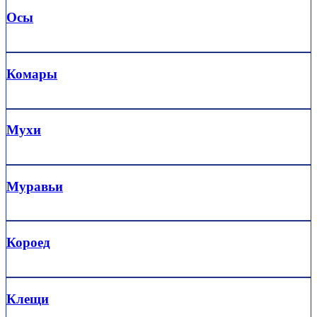
Осы
Комары
Мухи
Муравьи
Короед
Клещи