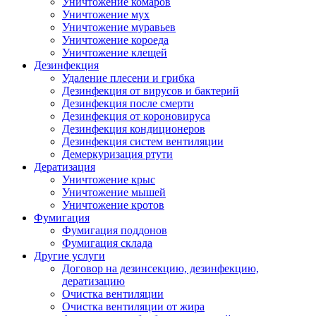
Уничтожение комаров
Уничтожение мух
Уничтожение муравьев
Уничтожение короеда
Уничтожение клещей
Дезинфекция
Удаление плесени и грибка
Дезинфекция от вирусов и бактерий
Дезинфекция после смерти
Дезинфекция от короновируса
Дезинфекция кондиционеров
Дезинфекция систем вентиляции
Демеркуризация ртути
Дератизация
Уничтожение крыс
Уничтожение мышей
Уничтожение кротов
Фумигация
Фумигация поддонов
Фумигация склада
Другие услуги
Договор на дезинсекцию, дезинфекцию,
дератизацию
Очистка вентиляции
Очистка вентиляции от жира