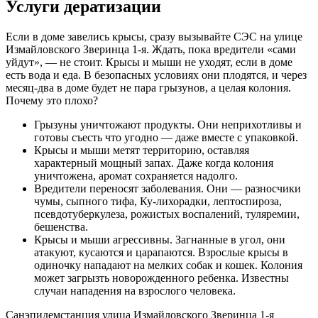
Услуги дератизации
Если в доме завелись крысы, сразу вызывайте СЭС на улице
Измайловского Зверинца 1-я. Ждать, пока вредители «сами
уйдут», — не стоит. Крысы и мыши не уходят, если в доме
есть вода и еда. В безопасных условиях они плодятся, и через
месяц-два в доме будет не пара грызунов, а целая колония.
Почему это плохо?
Грызуны уничтожают продукты. Они неприхотливы и
готовы съесть что угодно — даже вместе с упаковкой.
Крысы и мыши метят территорию, оставляя
характерный мощный запах. Даже когда колония
уничтожена, аромат сохраняется надолго.
Вредители переносят заболевания. Они — разносчики
чумы, сыпного тифа, Ку-лихорадки, лептоспироза,
псевдотуберкулеза, рожистых воспалений, туляремии,
бешенства.
Крысы и мыши агрессивны. Загнанные в угол, они
атакуют, кусаются и царапаются. Взрослые крысы в
одиночку нападают на мелких собак и кошек. Колония
может загрызть новорожденного ребенка. Известны
случаи нападения на взрослого человека.
Санэпидемстанция улица Измайловского Зверинца 1-я