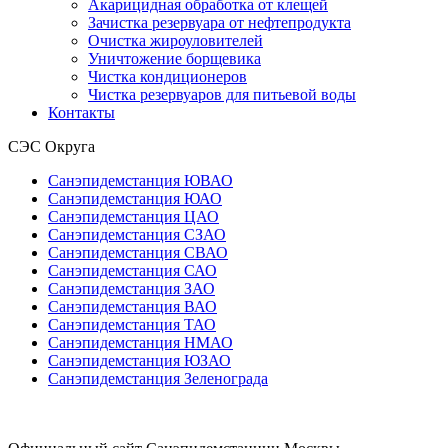
Акарицидная обработка от клещей
Зачистка резервуара от нефтепродукта
Очистка жироуловителей
Уничтожение борщевика
Чистка кондиционеров
Чистка резервуаров для питьевой воды
Контакты
СЭС Округа
Санэпидемстанция ЮВАО
Санэпидемстанция ЮАО
Санэпидемстанция ЦАО
Санэпидемстанция СЗАО
Санэпидемстанция СВАО
Санэпидемстанция САО
Санэпидемстанция ЗАО
Санэпидемстанция ВАО
Санэпидемстанция ТАО
Санэпидемстанция НМАО
Санэпидемстанция ЮЗАО
Санэпидемстанция Зеленограда