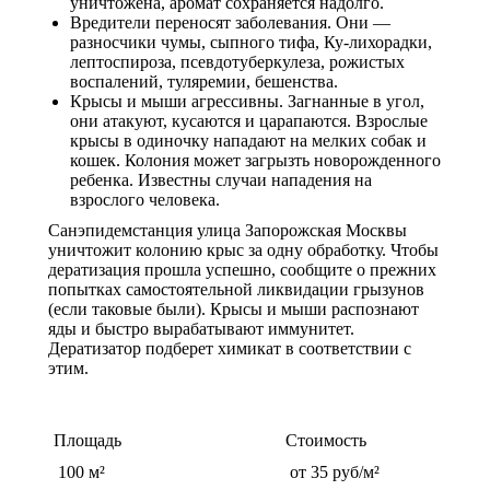
уничтожена, аромат сохраняется надолго.
Вредители переносят заболевания. Они —
разносчики чумы, сыпного тифа, Ку-лихорадки,
лептоспироза, псевдотуберкулеза, рожистых
воспалений, туляремии, бешенства.
Крысы и мыши агрессивны. Загнанные в угол,
они атакуют, кусаются и царапаются. Взрослые
крысы в одиночку нападают на мелких собак и
кошек. Колония может загрызть новорожденного
ребенка. Известны случаи нападения на
взрослого человека.
Санэпидемстанция улица Запорожская Москвы
уничтожит колонию крыс за одну обработку. Чтобы
дератизация прошла успешно, сообщите о прежних
попытках самостоятельной ликвидации грызунов
(если таковые были). Крысы и мыши распознают
яды и быстро вырабатывают иммунитет.
Дератизатор подберет химикат в соответствии с
этим.
Стоимость обработки от грызунов
Площадь
Стоимость
100 м²
от 35 руб/м²