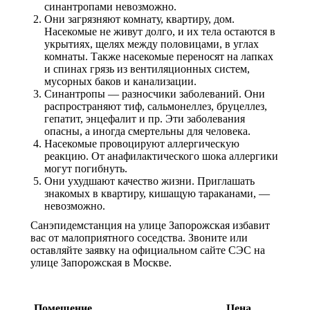
синантропами невозможно.
Они загрязняют комнату, квартиру, дом.
Насекомые не живут долго, и их тела остаются в
укрытиях, щелях между половицами, в углах
комнаты. Также насекомые переносят на лапках
и спинах грязь из вентиляционных систем,
мусорных баков и канализации.
Синантропы — разносчики заболеваний. Они
распространяют тиф, сальмонеллез, бруцеллез,
гепатит, энцефалит и пр. Эти заболевания
опасны, а иногда смертельны для человека.
Насекомые провоцируют аллергическую
реакцию. От анафилактического шока аллергики
могут погибнуть.
Они ухудшают качество жизни. Приглашать
знакомых в квартиру, кишащую тараканами, —
невозможно.
Санэпидемстанция на улице Запорожская избавит
вас от малоприятного соседства. Звоните или
оставляйте заявку на официальном сайте СЭС на
улице Запорожская в Москве.
Цены на обработку от насекомых
Помещение
Цена