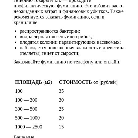
гниению товары и т.п. — проводите
профилактическую. фумигацию. Это избавит вас от
неожиданных затрат и финансовых убытков. Также
рекомендуется заказать фумигацию, если в
хранилище
распространяются бактерии;
видна черная плесень или грибок;
плодятся колонии паразитирующих насекомых;
наблюдается повышенная влажность и древесина
(пеллеты) гниет от сырости;
Заказывайте фумигацию по телефону или онлайн.
Стоимость фумигации
ПЛОЩАДЬ
(м2)
СТОИМОСТЬ от
(рублей)
100
35
100 — 300
30
300 — 500
25
500 — 1000
20
1000 — 2500
15
Ваше имя