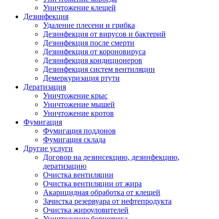
Уничтожение клещей
Дезинфекция
Удаление плесени и грибка
Дезинфекция от вирусов и бактерий
Дезинфекция после смерти
Дезинфекция от короновируса
Дезинфекция кондиционеров
Дезинфекция систем вентиляции
Демеркуризация ртути
Дератизация
Уничтожение крыс
Уничтожение мышей
Уничтожение кротов
Фумигация
Фумигация поддонов
Фумигация склада
Другие услуги
Договор на дезинсекцию, дезинфекцию,
дератизацию
Очистка вентиляции
Очистка вентиляции от жира
Акарицидная обработка от клещей
Зачистка резервуара от нефтепродукта
Очистка жироуловителей
Уничтожение борщевика