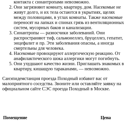
контакта с синантропами невозможно.
Они загрязняют комнату, квартиру, дом. Насекомые не
живут долго, и их тела остаются в укрытиях, щелях
между половицами, в углах комнаты. Также насекомые
переносят на лапках и спинах грязь из вентиляционных
систем, мусорных баков и канализации.
Синантропы — разносчики заболеваний. Они
распространяют тиф, сальмонеллез, бруцеллез, гепатит,
энцефалит и пр. Эти заболевания опасны, а иногда
смертельны для человека.
Насекомые провоцируют аллергическую реакцию. От
анафилактического шока аллергики могут погибнуть.
Они ухудшают качество жизни. Приглашать знакомых в
квартиру, кишащую тараканами, — невозможно.
Санэпидемстанция проезда Походный избавит вас от
малоприятного соседства. Звоните или оставляйте заявку на
официальном сайте СЭС проезда Походный в Москве.
Цены на обработку от насекомых
Помещение
Цена