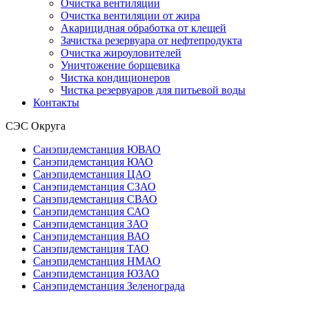
Очистка вентиляции
Очистка вентиляции от жира
Акарицидная обработка от клещей
Зачистка резервуара от нефтепродукта
Очистка жироуловителей
Уничтожение борщевика
Чистка кондиционеров
Чистка резервуаров для питьевой воды
Контакты
СЭС Округа
Санэпидемстанция ЮВАО
Санэпидемстанция ЮАО
Санэпидемстанция ЦАО
Санэпидемстанция СЗАО
Санэпидемстанция СВАО
Санэпидемстанция САО
Санэпидемстанция ЗАО
Санэпидемстанция ВАО
Санэпидемстанция ТАО
Санэпидемстанция НМАО
Санэпидемстанция ЮЗАО
Санэпидемстанция Зеленограда