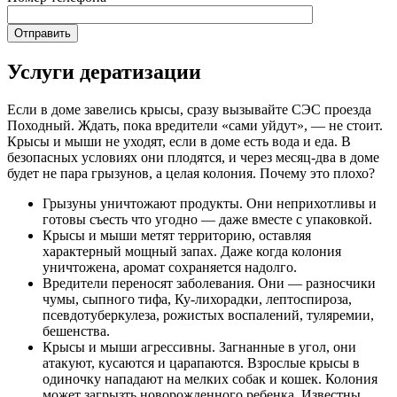
Услуги дератизации
Если в доме завелись крысы, сразу вызывайте СЭС проезда
Походный. Ждать, пока вредители «сами уйдут», — не стоит.
Крысы и мыши не уходят, если в доме есть вода и еда. В
безопасных условиях они плодятся, и через месяц-два в доме
будет не пара грызунов, а целая колония. Почему это плохо?
Грызуны уничтожают продукты. Они неприхотливы и
готовы съесть что угодно — даже вместе с упаковкой.
Крысы и мыши метят территорию, оставляя
характерный мощный запах. Даже когда колония
уничтожена, аромат сохраняется надолго.
Вредители переносят заболевания. Они — разносчики
чумы, сыпного тифа, Ку-лихорадки, лептоспироза,
псевдотуберкулеза, рожистых воспалений, туляремии,
бешенства.
Крысы и мыши агрессивны. Загнанные в угол, они
атакуют, кусаются и царапаются. Взрослые крысы в
одиночку нападают на мелких собак и кошек. Колония
может загрызть новорожденного ребенка. Известны