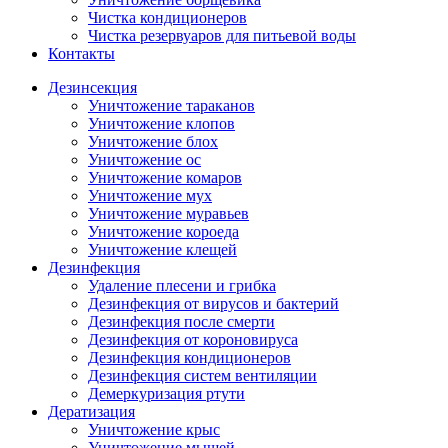
Чистка кондиционеров
Чистка резервуаров для питьевой воды
Контакты
Дезинсекция
Уничтожение тараканов
Уничтожение клопов
Уничтожение блох
Уничтожение ос
Уничтожение комаров
Уничтожение мух
Уничтожение муравьев
Уничтожение короеда
Уничтожение клещей
Дезинфекция
Удаление плесени и грибка
Дезинфекция от вирусов и бактерий
Дезинфекция после смерти
Дезинфекция от короновируса
Дезинфекция кондиционеров
Дезинфекция систем вентиляции
Демеркуризация ртути
Дератизация
Уничтожение крыс
Уничтожение мышей