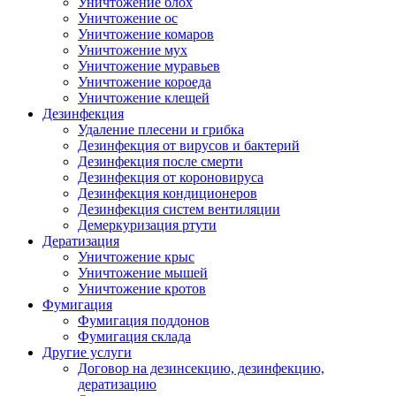
Уничтожение блох
Уничтожение ос
Уничтожение комаров
Уничтожение мух
Уничтожение муравьев
Уничтожение короеда
Уничтожение клещей
Дезинфекция
Удаление плесени и грибка
Дезинфекция от вирусов и бактерий
Дезинфекция после смерти
Дезинфекция от короновируса
Дезинфекция кондиционеров
Дезинфекция систем вентиляции
Демеркуризация ртути
Дератизация
Уничтожение крыс
Уничтожение мышей
Уничтожение кротов
Фумигация
Фумигация поддонов
Фумигация склада
Другие услуги
Договор на дезинсекцию, дезинфекцию,
дератизацию