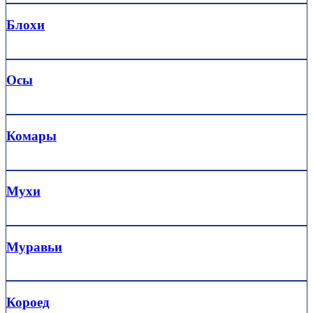
Блохи
Осы
Комары
Мухи
Муравьи
Короед