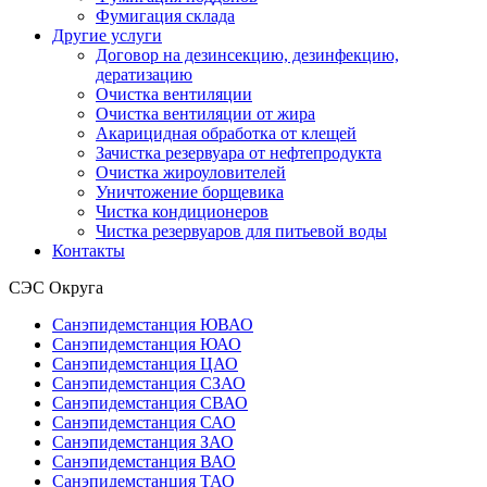
Фумигация склада
Другие услуги
Договор на дезинсекцию, дезинфекцию,
дератизацию
Очистка вентиляции
Очистка вентиляции от жира
Акарицидная обработка от клещей
Зачистка резервуара от нефтепродукта
Очистка жироуловителей
Уничтожение борщевика
Чистка кондиционеров
Чистка резервуаров для питьевой воды
Контакты
СЭС Округа
Санэпидемстанция ЮВАО
Санэпидемстанция ЮАО
Санэпидемстанция ЦАО
Санэпидемстанция СЗАО
Санэпидемстанция СВАО
Санэпидемстанция САО
Санэпидемстанция ЗАО
Санэпидемстанция ВАО
Санэпидемстанция ТАО