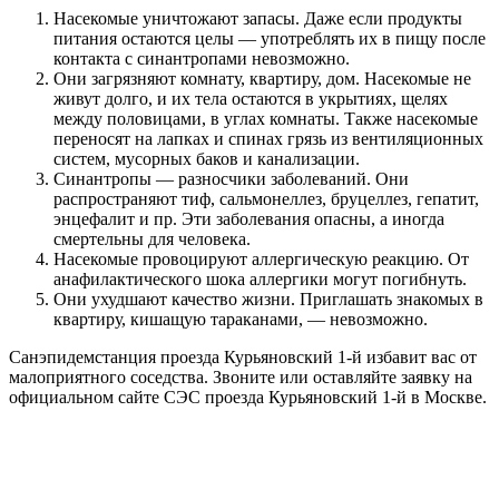
Насекомые уничтожают запасы. Даже если продукты
питания остаются целы — употреблять их в пищу после
контакта с синантропами невозможно.
Они загрязняют комнату, квартиру, дом. Насекомые не
живут долго, и их тела остаются в укрытиях, щелях
между половицами, в углах комнаты. Также насекомые
переносят на лапках и спинах грязь из вентиляционных
систем, мусорных баков и канализации.
Синантропы — разносчики заболеваний. Они
распространяют тиф, сальмонеллез, бруцеллез, гепатит,
энцефалит и пр. Эти заболевания опасны, а иногда
смертельны для человека.
Насекомые провоцируют аллергическую реакцию. От
анафилактического шока аллергики могут погибнуть.
Они ухудшают качество жизни. Приглашать знакомых в
квартиру, кишащую тараканами, — невозможно.
Санэпидемстанция проезда Курьяновский 1-й избавит вас от
малоприятного соседства. Звоните или оставляйте заявку на
официальном сайте СЭС проезда Курьяновский 1-й в Москве.
Цены на обработку от насекомых