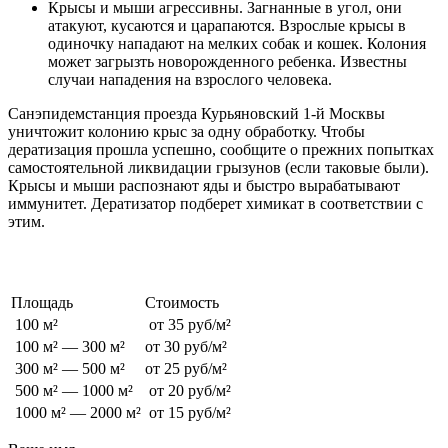
Крысы и мыши агрессивны. Загнанные в угол, они
атакуют, кусаются и царапаются. Взрослые крысы в
одиночку нападают на мелких собак и кошек. Колония
может загрызть новорожденного ребенка. Известны
случаи нападения на взрослого человека.
Санэпидемстанция проезда Курьяновский 1-й Москвы
уничтожит колонию крыс за одну обработку. Чтобы
дератизация прошла успешно, сообщите о прежних попытках
самостоятельной ликвидации грызунов (если таковые были).
Крысы и мыши распознают яды и быстро вырабатывают
иммунитет. Дератизатор подберет химикат в соответствии с
этим.
Стоимость обработки от грызунов
Площадь
Стоимость
100 м²
от 35 руб/м²
100 м² — 300 м²
от 30 руб/м²
300 м² — 500 м²
от 25 руб/м²
500 м² — 1000 м²
от 20 руб/м²
1000 м² — 2000 м²
от 15 руб/м²