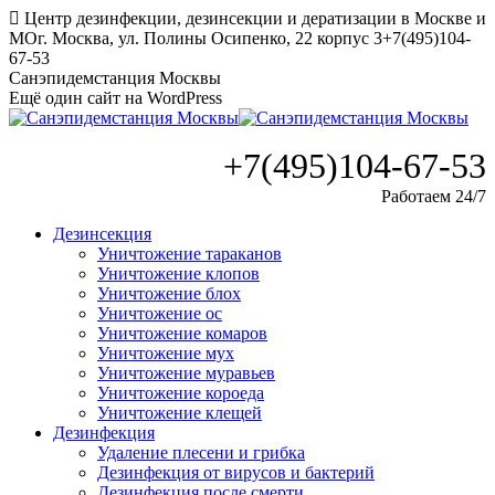
Перейти
Центр дезинфекции, дезинсекции и дератизации в Москве и
к
МО
г. Москва, ул. Полины Осипенко, 22 корпус 3
+7(495)104-
содержанию
67-53
Санэпидемстанция Москвы
Ещё один сайт на WordPress
+7(495)104-67-53
Работаем 24/7
Дезинсекция
Уничтожение тараканов
Уничтожение клопов
Уничтожение блох
Уничтожение ос
Уничтожение комаров
Уничтожение мух
Уничтожение муравьев
Уничтожение короеда
Уничтожение клещей
Дезинфекция
Удаление плесени и грибка
Дезинфекция от вирусов и бактерий
Дезинфекция после смерти