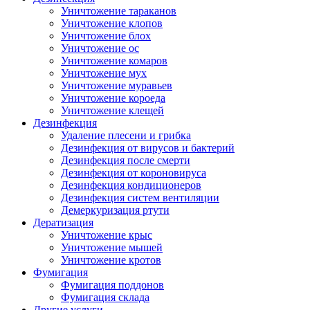
Уничтожение тараканов
Уничтожение клопов
Уничтожение блох
Уничтожение ос
Уничтожение комаров
Уничтожение мух
Уничтожение муравьев
Уничтожение короеда
Уничтожение клещей
Дезинфекция
Удаление плесени и грибка
Дезинфекция от вирусов и бактерий
Дезинфекция после смерти
Дезинфекция от короновируса
Дезинфекция кондиционеров
Дезинфекция систем вентиляции
Демеркуризация ртути
Дератизация
Уничтожение крыс
Уничтожение мышей
Уничтожение кротов
Фумигация
Фумигация поддонов
Фумигация склада
Другие услуги