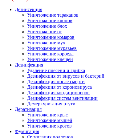
Дезинсекция
Уничтожение тараканов
Уничтожение клопов
Уничтожение блох
Уничтожение ос
Уничтожение комаров
Уничтожение мух
Уничтожение муравьев
Уничтожение короеда
Уничтожение клещей
Дезинфекция
Удаление плесени и грибка
Дезинфекция от вирусов и бактерий
Дезинфекция после смерти
Дезинфекция от короновируса
Дезинфекция кондиционеров
Дезинфекция систем вентиляции
Демеркуризация ртути
Дератизация
Уничтожение крыс
Уничтожение мышей
Уничтожение кротов
Фумигация
Фумигация поддонов