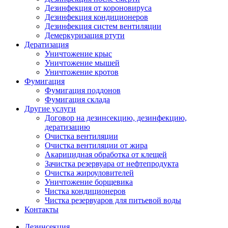
Дезинфекция от короновируса
Дезинфекция кондиционеров
Дезинфекция систем вентиляции
Демеркуризация ртути
Дератизация
Уничтожение крыс
Уничтожение мышей
Уничтожение кротов
Фумигация
Фумигация поддонов
Фумигация склада
Другие услуги
Договор на дезинсекцию, дезинфекцию,
дератизацию
Очистка вентиляции
Очистка вентиляции от жира
Акарицидная обработка от клещей
Зачистка резервуара от нефтепродукта
Очистка жироуловителей
Уничтожение борщевика
Чистка кондиционеров
Чистка резервуаров для питьевой воды
Контакты
Дезинсекция