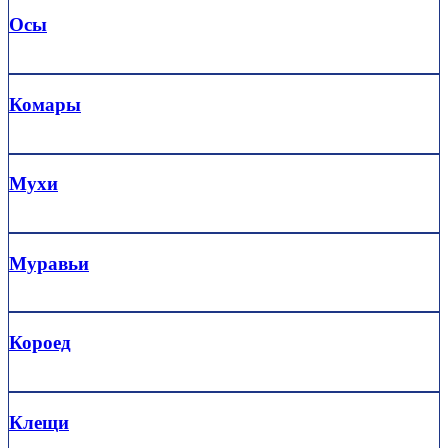
Осы
Комары
Мухи
Муравьи
Короед
Клещи