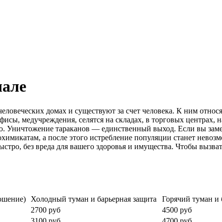
шале
человеческих домах и существуют за счет человека. К ним относ
фисы, медучреждения, селятся на складах, в торговых центрах,
. Уничтожение тараканов — единственный выход. Если вы замет
охимикатам, а после этого истребление популяции станет невоз
тро, без вреда для вашего здоровья и имущества. Чтобы вызвать
ошение)
Холодный туман и барьерная защита
Горячий туман и 
2700 руб
4500 руб
3100 руб
4700 руб