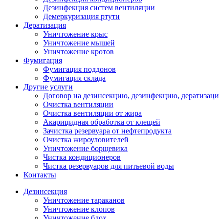
Дезинфекция систем вентиляции
Демеркуризация ртути
Дератизация
Уничтожение крыс
Уничтожение мышей
Уничтожение кротов
Фумигация
Фумигация поддонов
Фумигация склада
Другие услуги
Договор на дезинсекцию, дезинфекцию, дератизац
Очистка вентиляции
Очистка вентиляции от жира
Акарицидная обработка от клещей
Зачистка резервуара от нефтепродукта
Очистка жироуловителей
Уничтожение борщевика
Чистка кондиционеров
Чистка резервуаров для питьевой воды
Контакты
Дезинсекция
Уничтожение тараканов
Уничтожение клопов
Уничтожение блох