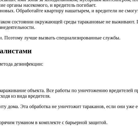
ие органы насекомого, и вредитель погибает.
овых. Обработайте квартиру нашатырем, и вредители не смогут 
 таком состоянии окружающей среды таракановые не выживают. П
знедеятельности.
тии. Поэтому лучше вызвать специализированные службы.
иалистами
метода дезинфекции:
ззараживание объекта. Все работы по уничтожению вредителей п
одя из вида вредителя.
у дома. Эта обработка не уничтожит тараканов, если они уже ес
орячим туманом в комплекте с барьерной защитой.