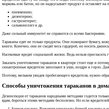
морковь или батон, но он надкусывает продукт и оставляет на п
пневмонию;
дизентерию;
гастроэнтерит;
сальмонеллез и др.
Даже сильный иммунитет не справится со всеми бактериями.
Тараканы едят не только продукты. Они пожирают бумагу, кожу
книги. Конечно, они не съедят весь гардероб, но носить джинс
Насекомые вредят социальной жизни. Ведь нельзя пригласить г
Заказать уничтожение тараканов в квартире стоит еще и пото
синантропные вредители заползают в уши, ноздри и горло. Да
Поэтому, мельком увидев пробегающего вредителя, нужно обраб
Способы уничтожения тараканов в дом
Дезинсекция от тараканов народными методами годится только
ядам, бороться этими методами бесполезно. Но если вредителей
Борная кислота. Возьмите кристаллы борной кислоты и 