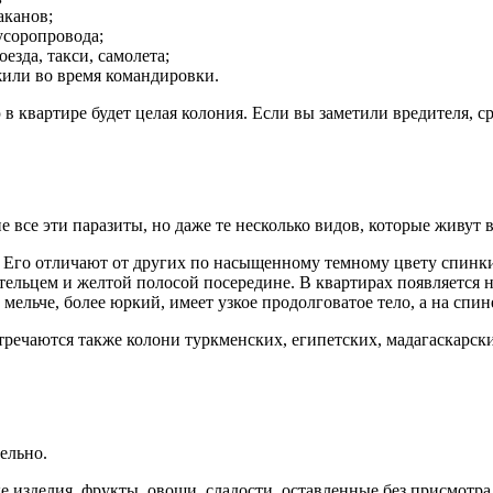
аканов;
усоропровода;
езда, такси, самолета;
жили во время командировки.
в квартире будет целая колония. Если вы заметили вредителя, с
 все эти паразиты, но даже те несколько видов, которые живут 
 Его отличают от других по насыщенному темному цвету спинк
льцем и желтой полосой посередине. В квартирах появляется не
ельче, более юркий, имеет узкое продолговатое тело, а на спи
ечаются также колони туркменских, египетских, мадагаскарских 
ельно.
 изделия, фрукты, овощи, сладости, оставленные без присмотра,