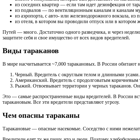
из соседних квартир — если там идет дезинфекция от тар
из подвалов — по вентиляционным каналам и каналам м
из аэропорта, с авто- или железнодорожного вокзала, из по
из отеля, в котором вы проводили отпуск или в котором 
Путей — много. Достаточно одного разведчика, и через неделю 
защитите себя и свое имущество от всех видов вредителей.
Виды тараканов
В мире насчитывается ~7,000 таракановых. В России обитают не
Черный. Вредитель с округлым телом и длинными усами.
Американский. Вредитель с продолговатым коричневым те
Рыжий. Отвоевывает территории у черных тараканов. Он м
Это — самые распространенные виды вредителей. В России встр
таракановым. Все эти вредители представляют угрозу.
Чем опасны тараканы
Таракановые — опасные насекомые. Соседство с ними нежелат
Вредители едят ту же пищу, что и люди. Поэтому хлебобулочные