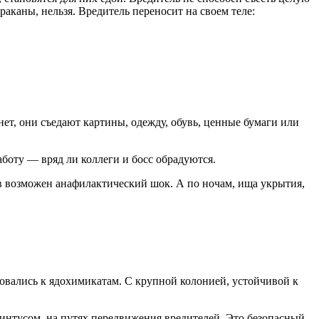
раканы, нельзя. Вредитель переносит на своем теле:
нет, они съедают картины, одежду, обувь, ценные бумаги или
аботу — вряд ли коллеги и босс обрадуются.
ов возможен анафилактический шок. А по ночам, ища укрытия,
.
ровались к ядохимикатам. С крупной колонией, устойчивой к
интусом, на путях передвижения вредителей. Это безопасный