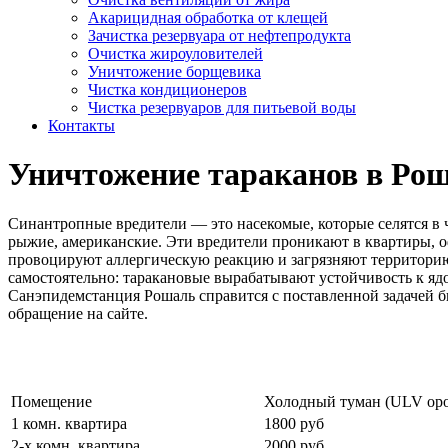
Акарицидная обработка от клещей
Зачистка резервуара от нефтепродукта
Очистка жироуловителей
Уничтожение борщевика
Чистка кондиционеров
Чистка резервуаров для питьевой воды
Контакты
Уничтожение тараканов в Ро
Синантропные вредители — это насекомые, которые селятся в 
рыжие, американские. Эти вредители проникают в квартиры, о
провоцируют аллергическую реакцию и загрязняют территорию
самостоятельно: таракановые вырабатывают устойчивость к яд
Санэпидемстанция Рошаль справится с поставленной задачей быс
обращение на сайте.
Цены на обработку от насекомых
Помещение
Холодный туман (ULV ор
1 комн. квартира
1800 руб
2-х комн. квартира
2000 руб