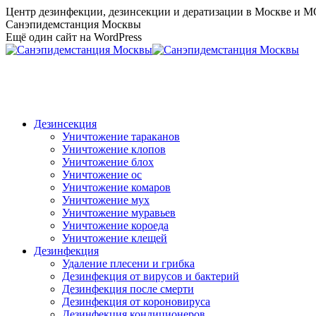
Перейти
Центр дезинфекции, дезинсекции и дератизации в Москве и 
к
Санэпидемстанция Москвы
содержанию
Ещё один сайт на WordPress
Дезинсекция
Уничтожение тараканов
Уничтожение клопов
Уничтожение блох
Уничтожение ос
Уничтожение комаров
Уничтожение мух
Уничтожение муравьев
Уничтожение короеда
Уничтожение клещей
Дезинфекция
Удаление плесени и грибка
Дезинфекция от вирусов и бактерий
Дезинфекция после смерти
Дезинфекция от короновируса
Дезинфекция кондиционеров