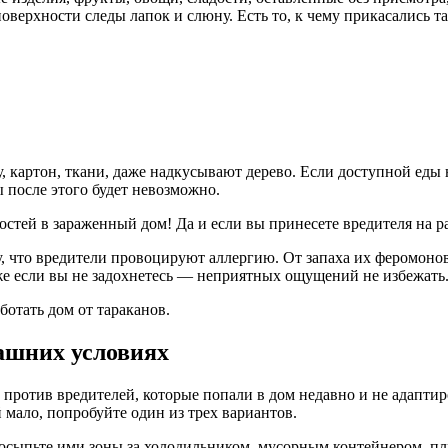
оверхности следы лапок и слюну. Есть то, к чему прикасались та
, картон, ткани, даже надкусывают дерево. Если доступной еды 
ы после этого будет невозможно.
остей в зараженный дом! Да и если вы принесете вредителя на р
му, что вредители провоцируют аллергию. От запаха их феромон
же если вы не задохнетесь — неприятных ощущений не избежать
отать дом от тараканов.
ашних условиях
 против вредителей, которые попали в дом недавно и не адапти
 мало, попробуйте один из трех вариантов.
посыпьте ими зоны за холодильником, мусорным контейнером, пл