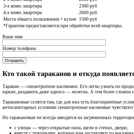
3-х комн. квартира
2300 руб
4-х комн. квартира
2600 руб
Места общего пользования + кухня
1500 руб
*Гарантия предоставляется при обработке всей квартиры.
Ваше имя
Номер телефона
Кто такой тараканов и откуда появляет
Таракан — синантропное насекомое. Его легко узнать по продо
юркие, раздавить даже одного — нелегко. А тем более сложно 
Таракановые селятся там, где для них есть благоприятные усл
антисанитарных условиях синантропные насекомые чувствуют се
Но таракановые не всегда заводятся на загрязненных территор
с улицы — через открытые окна, щели в стенах, двери;
вместе с покупками, которые вам доставляют из магазина