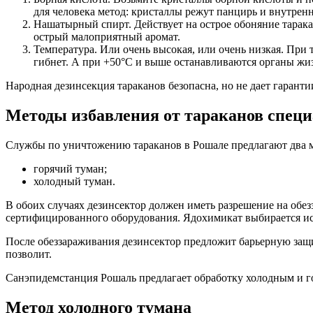
для человека метод: кристаллы режут панцирь и внутренн
Нашатырный спирт. Действует на острое обоняние таракан
острый малоприятный аромат.
Температура. Или очень высокая, или очень низкая. При
гибнет. А при +50°С и выше останавливаются органы жи
Народная дезинсекция тараканов безопасна, но не дает гаран
Методы избавления от тараканов спец
Службы по уничтожению тараканов в Рошале предлагают два 
горячий туман;
холодный туман.
В обоих случаях дезинсектор должен иметь разрешение на обе
сертифицированного оборудования. Ядохимикат выбирается исх
После обеззараживания дезинсектор предложит барьерную защит
позволит.
Санэпидемстанция Рошаль предлагает обработку холодным и г
Метод холодного тумана