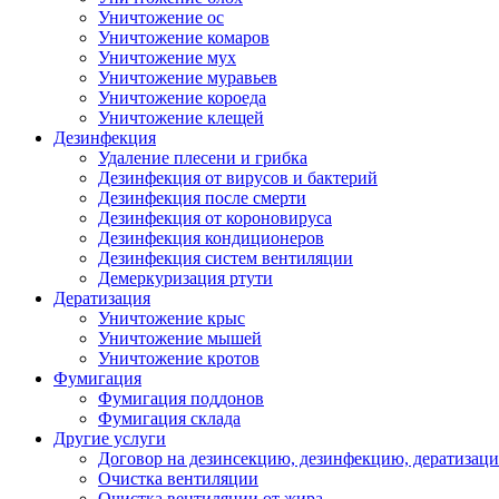
Уничтожение ос
Уничтожение комаров
Уничтожение мух
Уничтожение муравьев
Уничтожение короеда
Уничтожение клещей
Дезинфекция
Удаление плесени и грибка
Дезинфекция от вирусов и бактерий
Дезинфекция после смерти
Дезинфекция от короновируса
Дезинфекция кондиционеров
Дезинфекция систем вентиляции
Демеркуризация ртути
Дератизация
Уничтожение крыс
Уничтожение мышей
Уничтожение кротов
Фумигация
Фумигация поддонов
Фумигация склада
Другие услуги
Договор на дезинсекцию, дезинфекцию, дератизац
Очистка вентиляции
Очистка вентиляции от жира