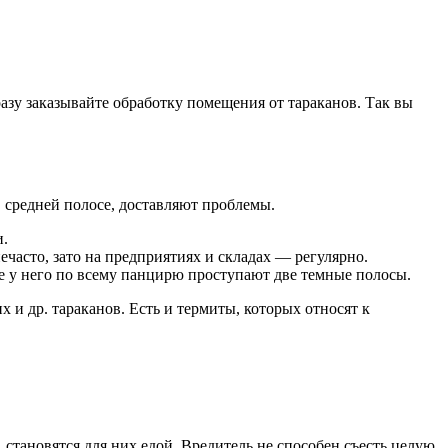
разу заказывайте обработку помещения от тараканов. Так вы
в средней полосе, доставляют проблемы.
и.
часто, зато на предприятиях и складах — регулярно.
не у него по всему панцирю проступают две темные полосы.
и др. тараканов. Есть и термиты, которых относят к
 становятся для них едой. Вредитель не способен съесть целую