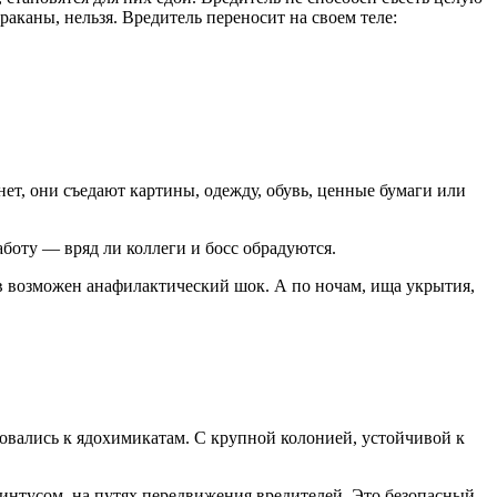
раканы, нельзя. Вредитель переносит на своем теле:
нет, они съедают картины, одежду, обувь, ценные бумаги или
аботу — вряд ли коллеги и босс обрадуются.
ов возможен анафилактический шок. А по ночам, ища укрытия,
.
ровались к ядохимикатам. С крупной колонией, устойчивой к
интусом, на путях передвижения вредителей. Это безопасный