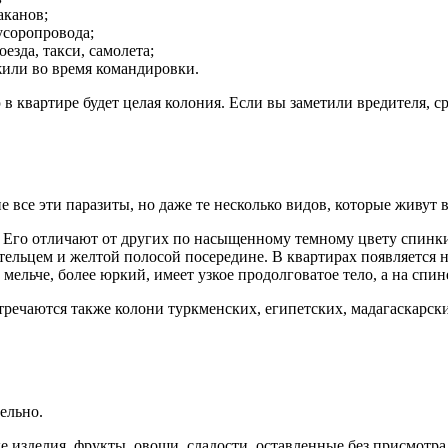
аканов;
усоропровода;
езда, такси, самолета;
жили во время командировки.
в квартире будет целая колония. Если вы заметили вредителя, с
 все эти паразиты, но даже те несколько видов, которые живут 
 Его отличают от других по насыщенному темному цвету спинк
льцем и желтой полосой посередине. В квартирах появляется не
ельче, более юркий, имеет узкое продолговатое тело, а на спи
ечаются также колони туркменских, египетских, мадагаскарских 
ельно.
 изделия, фрукты, овощи, сладости, оставленные без присмотра,