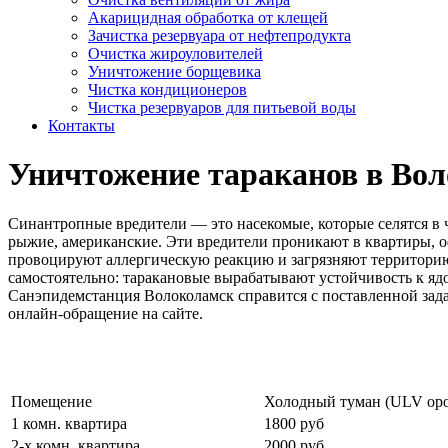
Акарицидная обработка от клещей
Зачистка резервуара от нефтепродукта
Очистка жироуловителей
Уничтожение борщевика
Чистка кондиционеров
Чистка резервуаров для питьевой воды
Контакты
Уничтожение тараканов в Во
Синантропные вредители — это насекомые, которые селятся в 
рыжие, американские. Эти вредители проникают в квартиры, о
провоцируют аллергическую реакцию и загрязняют территорию
самостоятельно: таракановые вырабатывают устойчивость к яд
Санэпидемстанция Волоколамск справится с поставленной задаче
онлайн-обращение на сайте.
Цены на обработку от насекомых
Помещение
Холодный туман (ULV ор
1 комн. квартира
1800 руб
2-х комн. квартира
2000 руб