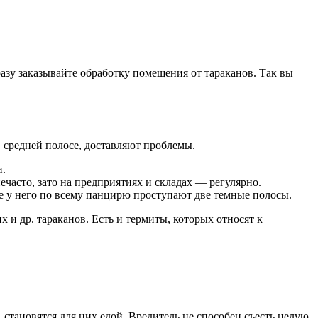
разу заказывайте обработку помещения от тараканов. Так вы
в средней полосе, доставляют проблемы.
и.
часто, зато на предприятиях и складах — регулярно.
не у него по всему панцирю проступают две темные полосы.
и др. тараканов. Есть и термиты, которых относят к
 становятся для них едой. Вредитель не способен съесть целую