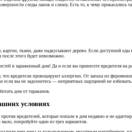
оверхности следы лапок и слюну. Есть то, к чему прикасались та
, картон, ткани, даже надкусывают дерево. Если доступной еды 
ы после этого будет невозможно.
остей в зараженный дом! Да и если вы принесете вредителя на р
му, что вредители провоцируют аллергию. От запаха их феромон
же если вы не задохнетесь — неприятных ощущений не избежать
отать дом от тараканов.
ашних условиях
 против вредителей, которые попали в дом недавно и не адапти
 мало, попробуйте один из трех вариантов.
посыпьте ими зоны за холодильником, мусорным контейнером, пл