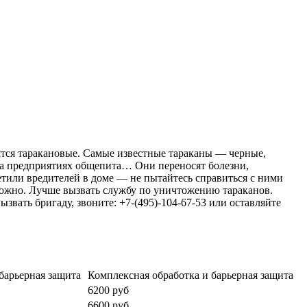
ятся таракановые. Самые известные тараканы — черные,
 на предприятиях общепита… Они переносят болезни,
или вредителей в доме — не пытайтесь справиться с ними
можно. Лучше вызвать службу по уничтожению тараканов.
звать бригаду, звоните: +7-(495)-104-67-53 или оставляйте
барьерная защита
Комплексная обработка и барьерная защита
6200 руб
6600 руб