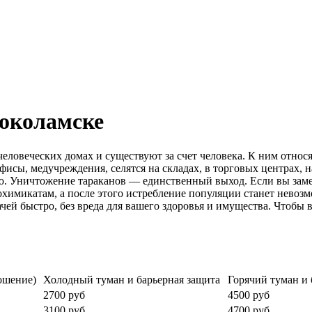
локоламске
человеческих домах и существуют за счет человека. К ним относ
фисы, медучреждения, селятся на складах, в торговых центрах,
. Уничтожение тараканов — единственный выход. Если вы замет
охимикатам, а после этого истребление популяции станет невоз
й быстро, без вреда для вашего здоровья и имущества. Чтобы вы
ошение)
Холодный туман и барьерная защита
Горячий туман и 
2700 руб
4500 руб
3100 руб
4700 руб