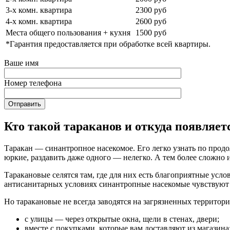
3-х комн. квартира
2300 руб
4-х комн. квартира
2600 руб
Места общего пользования + кухня
1500 руб
*Гарантия предоставляется при обработке всей квартиры.
Ваше имя
Номер телефона
Кто такой тараканов и откуда появляет
Таракан — синантропное насекомое. Его легко узнать по продо
юркие, раздавить даже одного — нелегко. А тем более сложно 
Таракановые селятся там, где для них есть благоприятные усл
антисанитарных условиях синантропные насекомые чувствуют се
Но таракановые не всегда заводятся на загрязненных территор
с улицы — через открытые окна, щели в стенах, двери;
вместе с покупками, которые вам доставляют из магазина