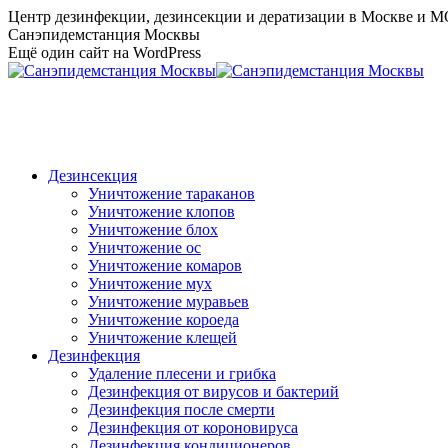
Перейти
Центр дезинфекции, дезинсекции и дератизации в Москве и 
к
Санэпидемстанция Москвы
содержанию
Ещё один сайт на WordPress
Дезинсекция
Уничтожение тараканов
Уничтожение клопов
Уничтожение блох
Уничтожение ос
Уничтожение комаров
Уничтожение мух
Уничтожение муравьев
Уничтожение короеда
Уничтожение клещей
Дезинфекция
Удаление плесени и грибка
Дезинфекция от вирусов и бактерий
Дезинфекция после смерти
Дезинфекция от короновируса
Дезинфекция кондиционеров