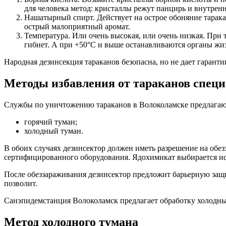
для человека метод: кристаллы режут панцирь и внутренн
Нашатырный спирт. Действует на острое обоняние таракан
острый малоприятный аромат.
Температура. Или очень высокая, или очень низкая. При
гибнет. А при +50°С и выше останавливаются органы жи
Народная дезинсекция тараканов безопасна, но не дает гаран
Методы избавления от тараканов спец
Службы по уничтожению тараканов в Волоколамске предлагаю
горячий туман;
холодный туман.
В обоих случаях дезинсектор должен иметь разрешение на обе
сертифицированного оборудования. Ядохимикат выбирается исх
После обеззараживания дезинсектор предложит барьерную защит
позволит.
Санэпидемстанция Волоколамск предлагает обработку холодны
Метод холодного тумана