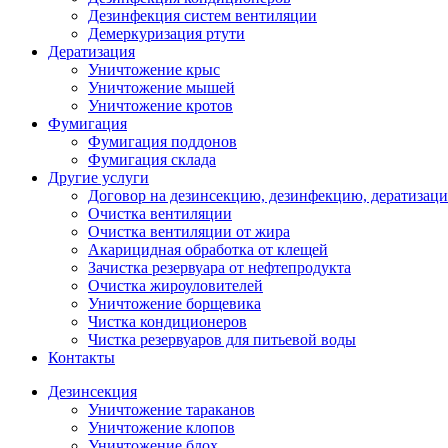
Дезинфекция систем вентиляции
Демеркуризация ртути
Дератизация
Уничтожение крыс
Уничтожение мышей
Уничтожение кротов
Фумигация
Фумигация поддонов
Фумигация склада
Другие услуги
Договор на дезинсекцию, дезинфекцию, дератизац
Очистка вентиляции
Очистка вентиляции от жира
Акарицидная обработка от клещей
Зачистка резервуара от нефтепродукта
Очистка жироуловителей
Уничтожение борщевика
Чистка кондиционеров
Чистка резервуаров для питьевой воды
Контакты
Дезинсекция
Уничтожение тараканов
Уничтожение клопов
Уничтожение блох