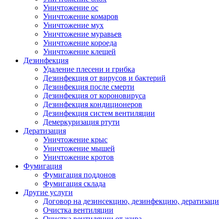
Уничтожение ос
Уничтожение комаров
Уничтожение мух
Уничтожение муравьев
Уничтожение короеда
Уничтожение клещей
Дезинфекция
Удаление плесени и грибка
Дезинфекция от вирусов и бактерий
Дезинфекция после смерти
Дезинфекция от короновируса
Дезинфекция кондиционеров
Дезинфекция систем вентиляции
Демеркуризация ртути
Дератизация
Уничтожение крыс
Уничтожение мышей
Уничтожение кротов
Фумигация
Фумигация поддонов
Фумигация склада
Другие услуги
Договор на дезинсекцию, дезинфекцию, дератизац
Очистка вентиляции
Очистка вентиляции от жира