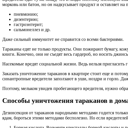
морковь или батон, но он надкусывает продукт и оставляет на п
пневмонию;
дизентерию;
гастроэнтерит;
сальмонеллез и др.
Даже сильный иммунитет не справится со всеми бактериями.
Тараканы едят не только продукты. Они пожирают бумагу, кожу
книги. Конечно, они не съедят весь гардероб, но носить джинс
Насекомые вредят социальной жизни. Ведь нельзя пригласить г
Заказать уничтожение тараканов в квартире стоит еще и пото
синантропные вредители заползают в уши, ноздри и горло. Да
Поэтому, мельком увидев пробегающего вредителя, нужно обраб
Способы уничтожения тараканов в дом
Дезинсекция от тараканов народными методами годится только
ядам, бороться этими методами бесполезно. Но если вредителей
Борная кислота. Возьмите кристаллы борной кислоты и 