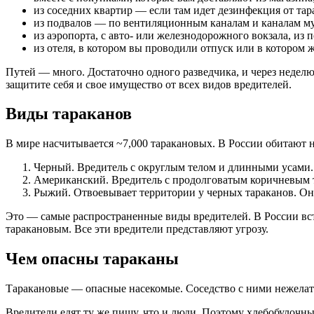
из соседних квартир — если там идет дезинфекция от тар
из подвалов — по вентиляционным каналам и каналам м
из аэропорта, с авто- или железнодорожного вокзала, из по
из отеля, в котором вы проводили отпуск или в котором 
Путей — много. Достаточно одного разведчика, и через неделю 
защитите себя и свое имущество от всех видов вредителей.
Виды тараканов
В мире насчитывается ~7,000 таракановых. В России обитают не
Черный. Вредитель с округлым телом и длинными усами.
Американский. Вредитель с продолговатым коричневым те
Рыжий. Отвоевывает территории у черных тараканов. Он м
Это — самые распространенные виды вредителей. В России встр
таракановым. Все эти вредители представляют угрозу.
Чем опасны тараканы
Таракановые — опасные насекомые. Соседство с ними нежелат
Вредители едят ту же пищу, что и люди. Поэтому хлебобулочные