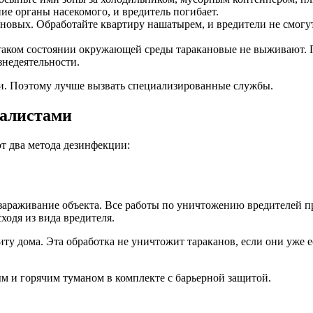
ие органы насекомого, и вредитель погибает.
овых. Обработайте квартиру нашатырем, и вредители не смогут 
 таком состоянии окружающей среды таракановые не выживают. П
знедеятельности.
тии. Поэтому лучше вызвать специализированные службы.
иалистами
т два метода дезинфекции:
ззараживание объекта. Все работы по уничтожению вредителей п
одя из вида вредителя.
у дома. Эта обработка не уничтожит тараканов, если они уже ес
м и горячим туманом в комплекте с барьерной защитой.