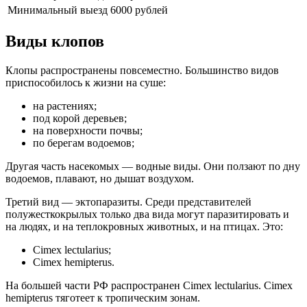
Минимальный выезд 6000 рублей
Виды клопов
Клопы распространены повсеместно. Большинство видов
приспособилось к жизни на суше:
на растениях;
под корой деревьев;
на поверхности почвы;
по берегам водоемов;
Другая часть насекомых — водные виды. Они ползают по дну
водоемов, плавают, но дышат воздухом.
Третий вид — эктопаразиты. Среди представителей
полужесткокрылых только два вида могут паразитировать и
на людях, и на теплокровных животных, и на птицах. Это:
Cimex lectularius;
Сimex hemipterus.
На большей части РФ распространен Cimex lectularius. Сimex
hemipterus тяготеет к тропическим зонам.