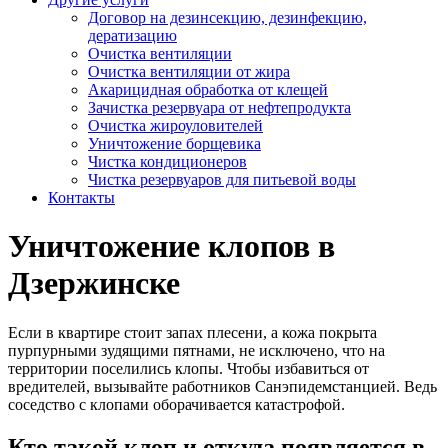
Договор на дезинсекцию, дезинфекцию,
дератизацию
Очистка вентиляции
Очистка вентиляции от жира
Акарицидная обработка от клещей
Зачистка резервуара от нефтепродукта
Очистка жироуловителей
Уничтожение борщевика
Чистка кондиционеров
Чистка резервуаров для питьевой воды
Контакты
Уничтожение клопов в
Дзержинске
Если в квартире стоит запах плесени, а кожа покрыта
пурпурными зудящими пятнами, не исключено, что на
территории поселились клопы. Чтобы избавиться от
вредителей, вызывайте работников Санэпидемстанцией. Ведь
соседство с клопами оборачивается катастрофой.
Кто такой клоп и откуда появляется в