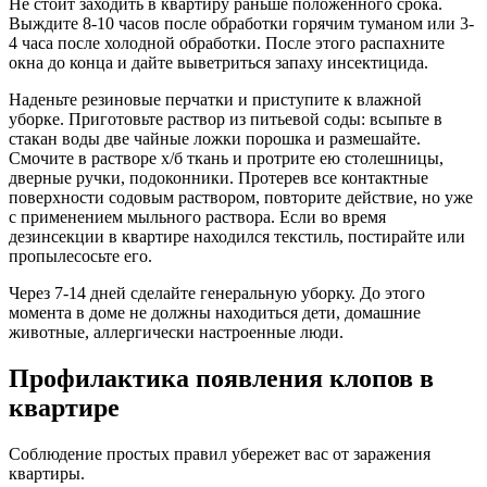
Не стоит заходить в квартиру раньше положенного срока.
Выждите 8-10 часов после обработки горячим туманом или 3-
4 часа после холодной обработки. После этого распахните
окна до конца и дайте выветриться запаху инсектицида.
Наденьте резиновые перчатки и приступите к влажной
уборке. Приготовьте раствор из питьевой соды: всыпьте в
стакан воды две чайные ложки порошка и размешайте.
Смочите в растворе х/б ткань и протрите ею столешницы,
дверные ручки, подоконники. Протерев все контактные
поверхности содовым раствором, повторите действие, но уже
с применением мыльного раствора. Если во время
дезинсекции в квартире находился текстиль, постирайте или
пропылесосьте его.
Через 7-14 дней сделайте генеральную уборку. До этого
момента в доме не должны находиться дети, домашние
животные, аллергически настроенные люди.
Профилактика появления клопов в
квартире
Соблюдение простых правил убережет вас от заражения
квартиры.