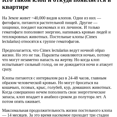
квартире
На Земле живет ~40,000 видов клопов. Одни из них —
фитофаги, питаются растительной пищей. Другие —
хищники, поедают насекомых и их личинок. И только
гематофаги пополняют энергию, напиваясь кровью людей и
теплокровных животных. Постельные клопы (Cimex
lectularius) относятся к группе гематофагов.
Предполагается, что Cimex lectularius ведут ночной образ
жизни. Но это не так. Паразиты оживляются ночью, потому
что могут незаметно напасть на жертву. Но когда клоп
испытывает сильный голод, он не дожидается ночи и атакует
сразу.
Клопы питаются с интервалом раз в 24-48 часов, главным
образом человеческой кровью. Но могут бросаться на
кошачьих, псовых, крыс, голубей, кур, домашних животных.
Когда совершенно нечем пополнить свои энергетические
запасы, клоп впадает в анабиоз сроком до полутора лет. А
потом опять оживает.
Максимальная продолжительность жизни постельного клопа
— 14 месяцев. За это время насекомое проходит три стадии