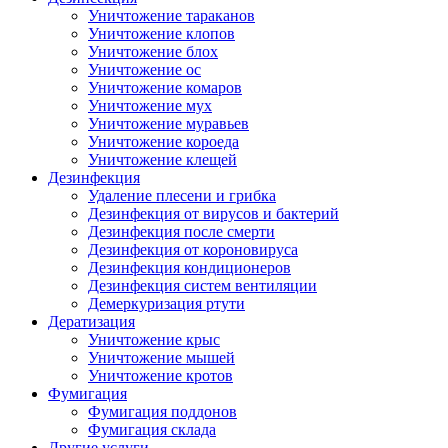
Уничтожение тараканов
Уничтожение клопов
Уничтожение блох
Уничтожение ос
Уничтожение комаров
Уничтожение мух
Уничтожение муравьев
Уничтожение короеда
Уничтожение клещей
Дезинфекция
Удаление плесени и грибка
Дезинфекция от вирусов и бактерий
Дезинфекция после смерти
Дезинфекция от короновируса
Дезинфекция кондиционеров
Дезинфекция систем вентиляции
Демеркуризация ртути
Дератизация
Уничтожение крыс
Уничтожение мышей
Уничтожение кротов
Фумигация
Фумигация поддонов
Фумигация склада
Другие услуги