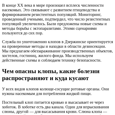
В конце ХХ века в мире произошел всплеск численности
насекомых. Это связывают с развитием птицеводства и
формированием резистентных популяций. Мониторинг,
проведенный учеными, подтвердил, что число резистентных
популяций увеличилось. Были предложены новые схемы и
методы борьбы с эктопаразитами. Этими сценариями
пользуются до сих пор.
Служба по уничтожению клопов в Дзержинске ориентируется
на проверенные методы и находки в области дезинсекции.
Мы предлагаем обеззараживание производственных объектов,
хостелов, гостиниц, жилого фонда. Мы используем
действенные схемы и соблюдаем технику безопасности.
Чем опасны клопы, какие болезни
распространяют и куда кусают
У всех видов клопов колюще-сосущие ротовые органы. Они
нужны насекомым для потребления жидкой пищи.
Постельный клоп питается кровью и высасывает ее через
хоботок. В хоботке есть два канала. Один для впрыскивания
слюны, другой — для высасывания крови. Слюна клопа —