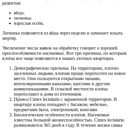
развития:
яйцо;
личинка;
взрослая особь.
Личинка появляется из яйца через неделю и начинает искать
жертву.
Увеличение числа заявок на обработку говорит о хорошей
приспособляемости насекомых. Вот три причины, по которым
клопы все чаще появляются в наших уютных квартирах.
Демографические причины. На территориях, плотно
заселенных людьми, клопам проще переползти на новое
место. Они пользуются открытыми окнами,
вентиляционными каналами, шахтами и другим
коммуникациями. В сельской местности клопы
переползают в дома из птичников.
Привоз Cimex lectulariu с зараженной территории. В
квартиру клопы попадают с багажом, мебелью,
предметами быта, электроникой, книгами.
Биологические особенности клопов. Насекомые
известны большой жизнеспособностью. Cimex lectulariu
размножаются 365 дней в году. В течение жизни самка