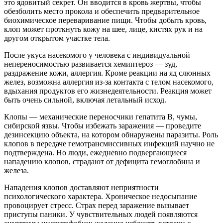
это ядовитый секрет. Он вводится в кровь жертвы, чтобы
обезболить место прокола и обеспечить предварительное
биохимическое переваривание пищи. Чтобы добыть кровь,
клоп может проткнуть кожу на шее, лице, кистях рук и на
другом открытом участке тела.
После укуса насекомого у человека с индивидуальной
непереносимостью развивается хемиптероз — зуд,
раздражение кожи, аллергия. Кроме реакции на яд слюнных
желез, возможна аллергия из-за контакта с телом насекомого,
вдыхания продуктов его жизнедеятельности. Реакция может
быть очень сильной, включая летальный исход.
Клопы — механические переносчики гепатита В, чумы,
сибирской язвы. Чтобы избежать заражения — проведите
дезинсекцию объекта, на котором обнаружены паразиты. Роль
клопов в передаче гемотрансмиссивных инфекций научно не
подтверждена. Но люди, ежедневно подвергающиеся
нападению клопов, страдают от дефицита гемоглобина и
железа.
Нападения клопов доставляют неприятности
психологического характера. Хроническое недосыпание
провоцирует стресс. Страх перед заражение вызывает
приступы паники. У чувствительных людей появляются