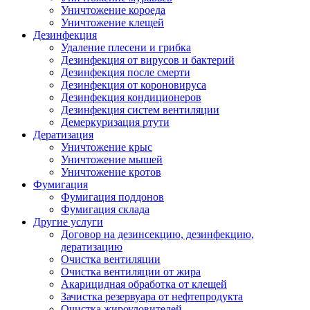
Уничтожение короеда
Уничтожение клещей
Дезинфекция
Удаление плесени и грибка
Дезинфекция от вирусов и бактерий
Дезинфекция после смерти
Дезинфекция от короновируса
Дезинфекция кондиционеров
Дезинфекция систем вентиляции
Демеркуризация ртути
Дератизация
Уничтожение крыс
Уничтожение мышей
Уничтожение кротов
Фумигация
Фумигация поддонов
Фумигация склада
Другие услуги
Договор на дезинсекцию, дезинфекцию,
дератизацию
Очистка вентиляции
Очистка вентиляции от жира
Акарицидная обработка от клещей
Зачистка резервуара от нефтепродукта
Очистка жироуловителей