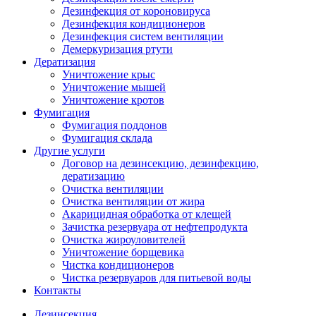
Дезинфекция от короновируса
Дезинфекция кондиционеров
Дезинфекция систем вентиляции
Демеркуризация ртути
Дератизация
Уничтожение крыс
Уничтожение мышей
Уничтожение кротов
Фумигация
Фумигация поддонов
Фумигация склада
Другие услуги
Договор на дезинсекцию, дезинфекцию,
дератизацию
Очистка вентиляции
Очистка вентиляции от жира
Акарицидная обработка от клещей
Зачистка резервуара от нефтепродукта
Очистка жироуловителей
Уничтожение борщевика
Чистка кондиционеров
Чистка резервуаров для питьевой воды
Контакты
Дезинсекция