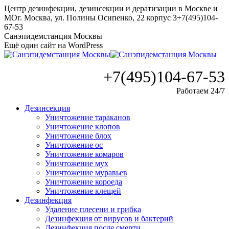
Перейти
Центр дезинфекции, дезинсекции и дератизации в Москве и
к
МО
г. Москва, ул. Полины Осипенко, 22 корпус 3
+7(495)104-
содержанию
67-53
Санэпидемстанция Москвы
Ещё один сайт на WordPress
+7(495)104-67-53
Работаем 24/7
Дезинсекция
Уничтожение тараканов
Уничтожение клопов
Уничтожение блох
Уничтожение ос
Уничтожение комаров
Уничтожение мух
Уничтожение муравьев
Уничтожение короеда
Уничтожение клещей
Дезинфекция
Удаление плесени и грибка
Дезинфекция от вирусов и бактерий
Дезинфекция после смерти