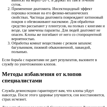
выносят на мороз -20°С и держат их там в течение
суток.
Применение диатомита. Инсектицидный эффект
порошка основан на его физико-механических
свойствах. Частицы диатомита повреждают хитиновый
покров о обезвоживают насекомое. Для обработки
средство рассыпают у плинтусов, на полках с книгами и
везде, где замечены паразиты. Для людей диатомит не
опасен. Клопы же погибают от него со стопроцентной
вероятностью.
Обработка комнат веществами с резким запахом:
багульником, пижмой обыкновенной, лавандой,
полынью.
Если борьба с паразитами не дает результатов, вызовите в
службу по уничтожению клопов.
Методы избавления от клопов
специалистами
Служба дезинсекции гарантирует вам, что клопы уйдут
навсегда. После этого здоровье улучшится, сон восстановится,
страх исчезнет.