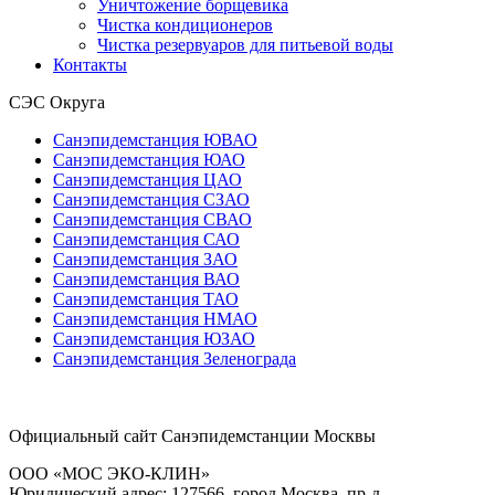
Уничтожение борщевика
Чистка кондиционеров
Чистка резервуаров для питьевой воды
Контакты
СЭС Округа
Санэпидемстанция ЮВАО
Санэпидемстанция ЮАО
Санэпидемстанция ЦАО
Санэпидемстанция СЗАО
Санэпидемстанция СВАО
Санэпидемстанция САО
Санэпидемстанция ЗАО
Санэпидемстанция ВАО
Санэпидемстанция ТАО
Санэпидемстанция НМАО
Санэпидемстанция ЮЗАО
Санэпидемстанция Зеленограда
Официальный сайт Санэпидемстанции Москвы
ООО «МОС ЭКО-КЛИН»
Юридический адрес: 127566, город Москва, пр-д