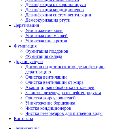
Дезинфекция от короновируса
Дезинфекция кондиционеров
Дезинфекция систем вентиляции
Демеркуризация ртути
Дератизация
Уничтожение крыс
Уничтожение мышей
Уничтожение кротов
Фумигация
Фумигация поддонов
Фумигация склада
Другие услуги
Договор на дезинсекцию, дезинфекцию,
дератизацию
Очистка вентиляции
Очистка вентиляции от жира
Акарицидная обработка от клещей
Зачистка резервуара от нефтепродукта
Очистка жироуловителей
Уничтожение борщевика
Чистка кондиционеров
Чистка резервуаров для питьевой воды
Контакты
Дезинсекция