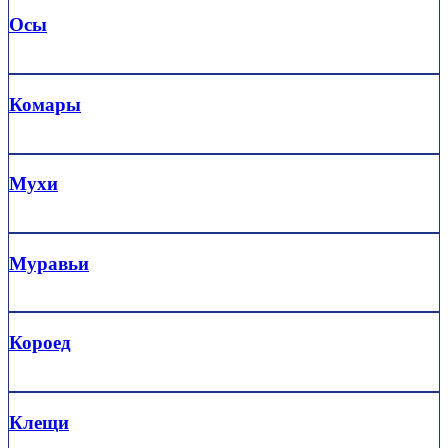
Осы
Комары
Мухи
Муравьи
Короед
Клещи