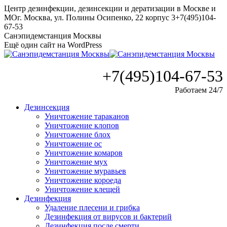
Перейти
Центр дезинфекции, дезинсекции и дератизации в Москве и
к
МО
г. Москва, ул. Полины Осипенко, 22 корпус 3
+7(495)104-
содержанию
67-53
Санэпидемстанция Москвы
Ещё один сайт на WordPress
+7(495)104-67-53
Работаем 24/7
Дезинсекция
Уничтожение тараканов
Уничтожение клопов
Уничтожение блох
Уничтожение ос
Уничтожение комаров
Уничтожение мух
Уничтожение муравьев
Уничтожение короеда
Уничтожение клещей
Дезинфекция
Удаление плесени и грибка
Дезинфекция от вирусов и бактерий
Дезинфекция после смерти