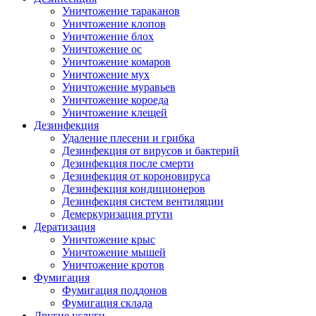
Уничтожение тараканов
Уничтожение клопов
Уничтожение блох
Уничтожение ос
Уничтожение комаров
Уничтожение мух
Уничтожение муравьев
Уничтожение короеда
Уничтожение клещей
Дезинфекция
Удаление плесени и грибка
Дезинфекция от вирусов и бактерий
Дезинфекция после смерти
Дезинфекция от короновируса
Дезинфекция кондиционеров
Дезинфекция систем вентиляции
Демеркуризация ртути
Дератизация
Уничтожение крыс
Уничтожение мышей
Уничтожение кротов
Фумигация
Фумигация поддонов
Фумигация склада
Другие услуги