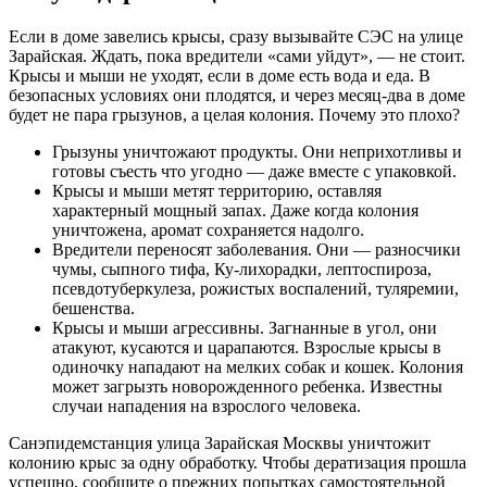
Если в доме завелись крысы, сразу вызывайте СЭС на улице
Зарайская. Ждать, пока вредители «сами уйдут», — не стоит.
Крысы и мыши не уходят, если в доме есть вода и еда. В
безопасных условиях они плодятся, и через месяц-два в доме
будет не пара грызунов, а целая колония. Почему это плохо?
Грызуны уничтожают продукты. Они неприхотливы и
готовы съесть что угодно — даже вместе с упаковкой.
Крысы и мыши метят территорию, оставляя
характерный мощный запах. Даже когда колония
уничтожена, аромат сохраняется надолго.
Вредители переносят заболевания. Они — разносчики
чумы, сыпного тифа, Ку-лихорадки, лептоспироза,
псевдотуберкулеза, рожистых воспалений, туляремии,
бешенства.
Крысы и мыши агрессивны. Загнанные в угол, они
атакуют, кусаются и царапаются. Взрослые крысы в
одиночку нападают на мелких собак и кошек. Колония
может загрызть новорожденного ребенка. Известны
случаи нападения на взрослого человека.
Санэпидемстанция улица Зарайская Москвы уничтожит
колонию крыс за одну обработку. Чтобы дератизация прошла
успешно, сообщите о прежних попытках самостоятельной