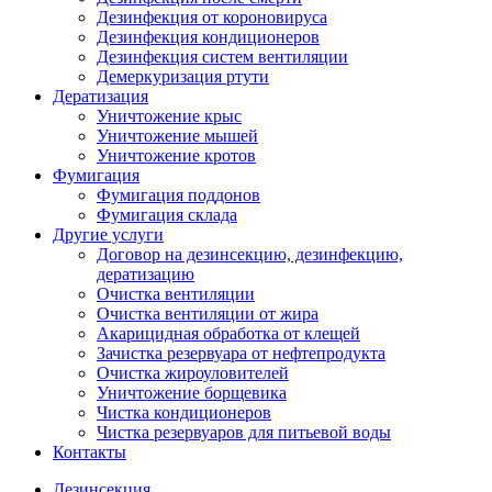
Дезинфекция от короновируса
Дезинфекция кондиционеров
Дезинфекция систем вентиляции
Демеркуризация ртути
Дератизация
Уничтожение крыс
Уничтожение мышей
Уничтожение кротов
Фумигация
Фумигация поддонов
Фумигация склада
Другие услуги
Договор на дезинсекцию, дезинфекцию,
дератизацию
Очистка вентиляции
Очистка вентиляции от жира
Акарицидная обработка от клещей
Зачистка резервуара от нефтепродукта
Очистка жироуловителей
Уничтожение борщевика
Чистка кондиционеров
Чистка резервуаров для питьевой воды
Контакты
Дезинсекция