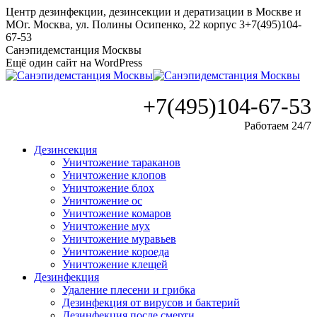
Перейти
Центр дезинфекции, дезинсекции и дератизации в Москве и
к
МО
г. Москва, ул. Полины Осипенко, 22 корпус 3
+7(495)104-
содержанию
67-53
Санэпидемстанция Москвы
Ещё один сайт на WordPress
+7(495)104-67-53
Работаем 24/7
Дезинсекция
Уничтожение тараканов
Уничтожение клопов
Уничтожение блох
Уничтожение ос
Уничтожение комаров
Уничтожение мух
Уничтожение муравьев
Уничтожение короеда
Уничтожение клещей
Дезинфекция
Удаление плесени и грибка
Дезинфекция от вирусов и бактерий
Дезинфекция после смерти