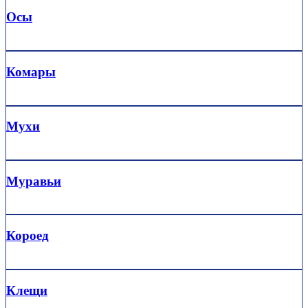
Осы
Комары
Мухи
Муравьи
Короед
Клещи