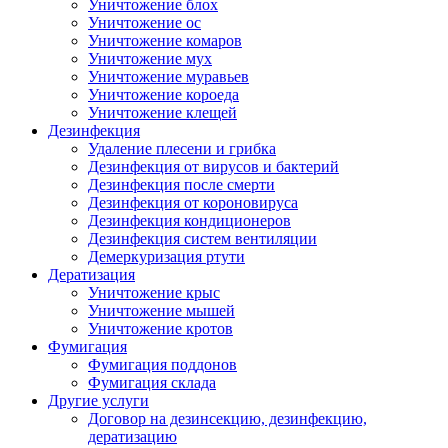
Уничтожение блох
Уничтожение ос
Уничтожение комаров
Уничтожение мух
Уничтожение муравьев
Уничтожение короеда
Уничтожение клещей
Дезинфекция
Удаление плесени и грибка
Дезинфекция от вирусов и бактерий
Дезинфекция после смерти
Дезинфекция от короновируса
Дезинфекция кондиционеров
Дезинфекция систем вентиляции
Демеркуризация ртути
Дератизация
Уничтожение крыс
Уничтожение мышей
Уничтожение кротов
Фумигация
Фумигация поддонов
Фумигация склада
Другие услуги
Договор на дезинсекцию, дезинфекцию,
дератизацию