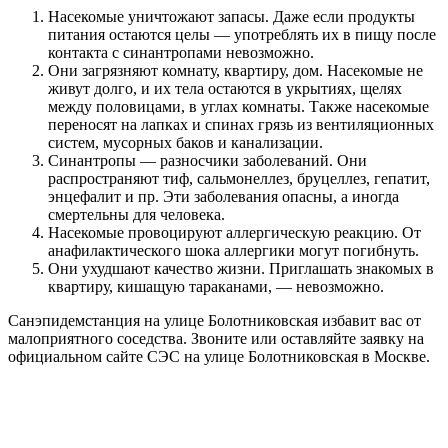
Насекомые уничтожают запасы. Даже если продукты
питания остаются целы — употреблять их в пищу после
контакта с синантропами невозможно.
Они загрязняют комнату, квартиру, дом. Насекомые не
живут долго, и их тела остаются в укрытиях, щелях
между половицами, в углах комнаты. Также насекомые
переносят на лапках и спинах грязь из вентиляционных
систем, мусорных баков и канализации.
Синантропы — разносчики заболеваний. Они
распространяют тиф, сальмонеллез, бруцеллез, гепатит,
энцефалит и пр. Эти заболевания опасны, а иногда
смертельны для человека.
Насекомые провоцируют аллергическую реакцию. От
анафилактического шока аллергики могут погибнуть.
Они ухудшают качество жизни. Приглашать знакомых в
квартиру, кишащую тараканами, — невозможно.
Санэпидемстанция на улице Болотниковская избавит вас от
малоприятного соседства. Звоните или оставляйте заявку на
официальном сайте СЭС на улице Болотниковская в Москве.
Цены на обработку от насекомых