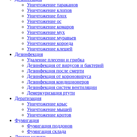
Уничтожение тараканов
Уничтожение клопов
Уничтожение блох
Уничтожение ос
Уничтожение комаров
Уничтожение мух
Уничтожение муравьев
Уничтожение короеда
Уничтожение клещей
Дезинфекция
Удаление плесени и грибка
Дезинфекция от вирусов и бактерий
Дезинфекция после смерти
Дезинфекция от короновируса
Дезинфекция кондиционеров
Дезинфекция систем вентиляции
Демеркуризация ртути
Дератизация
Уничтожение крыс
Уничтожение мышей
Уничтожение кротов
Фумигация
Фумигация поддонов
Фумигация склада
Другие услуги