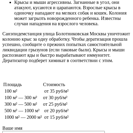
Крысы и мыши агрессивны. Загнанные в угол, они
атакуют, кусаются и царапаются. Взрослые крысы в
одиночку нападают на мелких собак и кошек. Колония
может загрызть новорожденного ребенка. Известны
случаи нападения на взрослого человека.
Санэпидемстанция улица Болотниковская Москвы уничтожит
колонию крыс за одну обработку. Чтобы дератизация прошла
успешно, сообщите о прежних попытках самостоятельной
ликвидации грызунов (если таковые были). Крысы и мыши
распознают яды и быстро вырабатывают иммунитет.
Дератизатор подберет химикат в соответствии с этим.
Стоимость обработки от грызунов
Площадь
Стоимость
100 м²
от 35 руб/м²
100 м² — 300 м²
от 30 руб/м²
300 м² — 500 м²
от 25 руб/м²
500 м² — 1000 м²
от 20 руб/м²
1000 м² — 2000 м²
от 15 руб/м²
Ваше имя