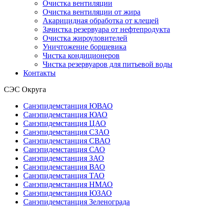
Очистка вентиляции
Очистка вентиляции от жира
Акарицидная обработка от клещей
Зачистка резервуара от нефтепродукта
Очистка жироуловителей
Уничтожение борщевика
Чистка кондиционеров
Чистка резервуаров для питьевой воды
Контакты
СЭС Округа
Санэпидемстанция ЮВАО
Санэпидемстанция ЮАО
Санэпидемстанция ЦАО
Санэпидемстанция СЗАО
Санэпидемстанция СВАО
Санэпидемстанция САО
Санэпидемстанция ЗАО
Санэпидемстанция ВАО
Санэпидемстанция ТАО
Санэпидемстанция НМАО
Санэпидемстанция ЮЗАО
Санэпидемстанция Зеленограда