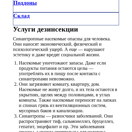
Поддоны
Склад
Услуги дезинсекции
Синантропные насекомые опасны для человека.
Они наносят экономический, физический и
психологический ущерб. А еще — нарушают
эстетику и даже вредят социальной жизни.
Насекомые уничтожают запасы. Даже если
продукты питания остаются целы —
употреблять их в пищу после контакта с
синантропами невозможно.
Они загрязняют комнату, квартиру, дом.
Насекомые не живут долго, и их тела остаются в
укрытиях, щелях между половицами, в углах
комнаты. Также насекомые переносят на лапках
и спинах грязь из вентиляционных систем,
мусорных баков и канализации.
Синантропы — разносчики заболеваний. Они
распространяют тиф, сальмонеллез, бруцеллез,
гепатит, энцефалит и пр. Эти заболевания
опасны, а иногда смертельны для человека.