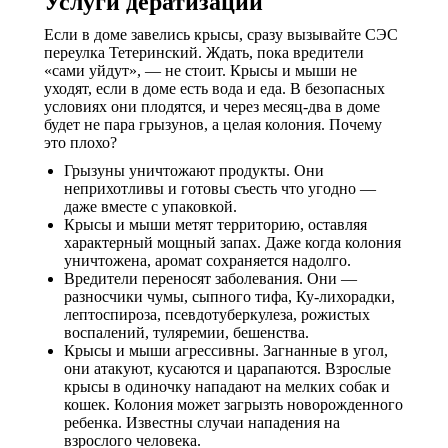
Услуги дератизации
Если в доме завелись крысы, сразу вызывайте СЭС
переулка Тетеринский. Ждать, пока вредители
«сами уйдут», — не стоит. Крысы и мыши не
уходят, если в доме есть вода и еда. В безопасных
условиях они плодятся, и через месяц-два в доме
будет не пара грызунов, а целая колония. Почему
это плохо?
Грызуны уничтожают продукты. Они
неприхотливы и готовы съесть что угодно —
даже вместе с упаковкой.
Крысы и мыши метят территорию, оставляя
характерный мощный запах. Даже когда колония
уничтожена, аромат сохраняется надолго.
Вредители переносят заболевания. Они —
разносчики чумы, сыпного тифа, Ку-лихорадки,
лептоспироза, псевдотуберкулеза, рожистых
воспалений, туляремии, бешенства.
Крысы и мыши агрессивны. Загнанные в угол,
они атакуют, кусаются и царапаются. Взрослые
крысы в одиночку нападают на мелких собак и
кошек. Колония может загрызть новорожденного
ребенка. Известны случаи нападения на
взрослого человека.