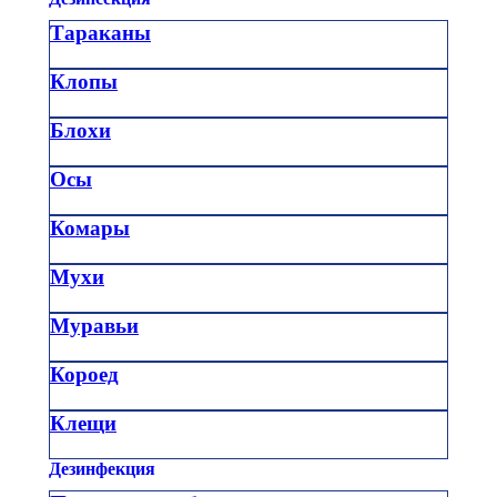
Тараканы
Клопы
Блохи
Осы
Комары
Мухи
Муравьи
Короед
Клещи
Дезинфекция