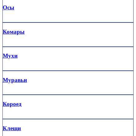
Осы
Комары
Мухи
Муравьи
Короед
Клещи