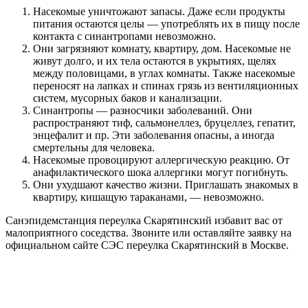
Насекомые уничтожают запасы. Даже если продукты
питания остаются целы — употреблять их в пищу после
контакта с синантропами невозможно.
Они загрязняют комнату, квартиру, дом. Насекомые не
живут долго, и их тела остаются в укрытиях, щелях
между половицами, в углах комнаты. Также насекомые
переносят на лапках и спинах грязь из вентиляционных
систем, мусорных баков и канализации.
Синантропы — разносчики заболеваний. Они
распространяют тиф, сальмонеллез, бруцеллез, гепатит,
энцефалит и пр. Эти заболевания опасны, а иногда
смертельны для человека.
Насекомые провоцируют аллергическую реакцию. От
анафилактического шока аллергики могут погибнуть.
Они ухудшают качество жизни. Приглашать знакомых в
квартиру, кишащую тараканами, — невозможно.
Санэпидемстанция переулка Скарятинский избавит вас от
малоприятного соседства. Звоните или оставляйте заявку на
официальном сайте СЭС переулка Скарятинский в Москве.
Цены на обработку от насекомых