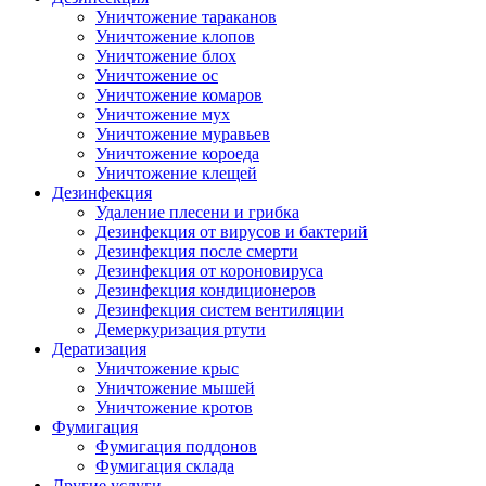
Уничтожение тараканов
Уничтожение клопов
Уничтожение блох
Уничтожение ос
Уничтожение комаров
Уничтожение мух
Уничтожение муравьев
Уничтожение короеда
Уничтожение клещей
Дезинфекция
Удаление плесени и грибка
Дезинфекция от вирусов и бактерий
Дезинфекция после смерти
Дезинфекция от короновируса
Дезинфекция кондиционеров
Дезинфекция систем вентиляции
Демеркуризация ртути
Дератизация
Уничтожение крыс
Уничтожение мышей
Уничтожение кротов
Фумигация
Фумигация поддонов
Фумигация склада
Другие услуги