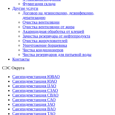
Фумигация склада
Другие услуги
Договор на дезинсекцию, дезинфекцию,
дератизацию
Очистка вентиляции
Очистка вентиляции от жира
Акарицидная обработка от клещей
Зачистка резервуара от нефтепродукта
Очистка жироуловителей
Уничтожение борщевика
Чистка кондиционеров
Чистка резервуаров для питьевой воды
Контакты
СЭС Округа
Санэпидемстанция ЮВАО
Санэпидемстанция ЮАО
Санэпидемстанция ЦАО
Санэпидемстанция СЗАО
Санэпидемстанция СВАО
Санэпидемстанция САО
Санэпидемстанция ЗАО
Санэпидемстанция ВАО
Санэпидемстанция ТАО