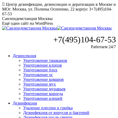
Перейти
Центр дезинфекции, дезинсекции и дератизации в Москве и
к
МО
г. Москва, ул. Полины Осипенко, 22 корпус 3
+7(495)104-
содержанию
67-53
Санэпидемстанция Москвы
Ещё один сайт на WordPress
+7(495)104-67-53
Работаем 24/7
Дезинсекция
Уничтожение тараканов
Уничтожение клопов
Уничтожение блох
Уничтожение ос
Уничтожение комаров
Уничтожение мух
Уничтожение муравьев
Уничтожение короеда
Уничтожение клещей
Дезинфекция
Удаление плесени и грибка
Дезинфекция от вирусов и бактерий
Дезинфекция после смерти