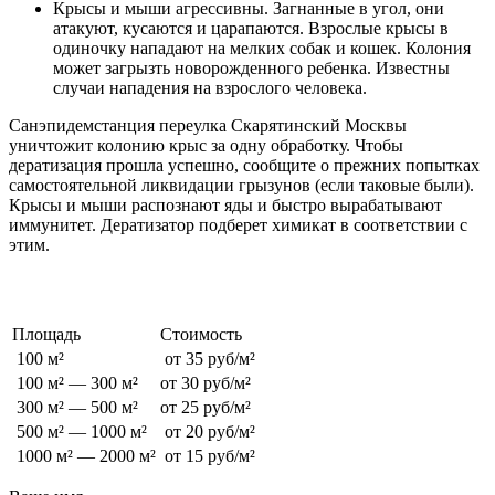
Крысы и мыши агрессивны. Загнанные в угол, они
атакуют, кусаются и царапаются. Взрослые крысы в
одиночку нападают на мелких собак и кошек. Колония
может загрызть новорожденного ребенка. Известны
случаи нападения на взрослого человека.
Санэпидемстанция переулка Скарятинский Москвы
уничтожит колонию крыс за одну обработку. Чтобы
дератизация прошла успешно, сообщите о прежних попытках
самостоятельной ликвидации грызунов (если таковые были).
Крысы и мыши распознают яды и быстро вырабатывают
иммунитет. Дератизатор подберет химикат в соответствии с
этим.
Стоимость обработки от грызунов
Площадь
Стоимость
100 м²
от 35 руб/м²
100 м² — 300 м²
от 30 руб/м²
300 м² — 500 м²
от 25 руб/м²
500 м² — 1000 м²
от 20 руб/м²
1000 м² — 2000 м²
от 15 руб/м²