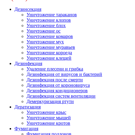
Дезинсекция
Уничтожение тараканов
Уничтожение клопов
Уничтожение блох
Уничтожение ос
Уничтожение комаров
Уничтожение мух
Уничтожение муравьев
Уничтожение короеда
Уничтожение клещей
Дезинфекция
Удаление плесени и грибка
Дезинфекция от вирусов и бактерий
Дезинфекция после смерти
Дезинфекция от короновируса
Дезинфекция кондиционеров
Дезинфекция систем вентиляции
Демеркуризация ртути
Дератизация
Уничтожение крыс
Уничтожение мышей
Уничтожение кротов
Фумигация
Фумигация поддонов