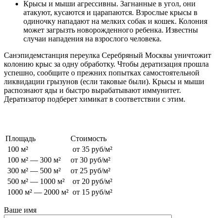
Крысы и мыши агрессивны. Загнанные в угол, они
атакуют, кусаются и царапаются. Взрослые крысы в
одиночку нападают на мелких собак и кошек. Колония
может загрызть новорожденного ребенка. Известны
случаи нападения на взрослого человека.
Санэпидемстанция переулка Серебряный Москвы уничтожит
колонию крыс за одну обработку. Чтобы дератизация прошла
успешно, сообщите о прежних попытках самостоятельной
ликвидации грызунов (если таковые были). Крысы и мыши
распознают яды и быстро вырабатывают иммунитет.
Дератизатор подберет химикат в соответствии с этим.
Стоимость обработки от грызунов
Площадь
Стоимость
100 м²
от 35 руб/м²
100 м² — 300 м²
от 30 руб/м²
300 м² — 500 м²
от 25 руб/м²
500 м² — 1000 м²
от 20 руб/м²
1000 м² — 2000 м²
от 15 руб/м²
Ваше имя