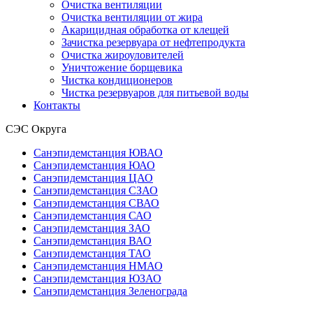
Очистка вентиляции
Очистка вентиляции от жира
Акарицидная обработка от клещей
Зачистка резервуара от нефтепродукта
Очистка жироуловителей
Уничтожение борщевика
Чистка кондиционеров
Чистка резервуаров для питьевой воды
Контакты
СЭС Округа
Санэпидемстанция ЮВАО
Санэпидемстанция ЮАО
Санэпидемстанция ЦАО
Санэпидемстанция СЗАО
Санэпидемстанция СВАО
Санэпидемстанция САО
Санэпидемстанция ЗАО
Санэпидемстанция ВАО
Санэпидемстанция ТАО
Санэпидемстанция НМАО
Санэпидемстанция ЮЗАО
Санэпидемстанция Зеленограда