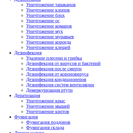
Уничтожение тараканов
Уничтожение клопов
Уничтожение блох
Уничтожение ос
Уничтожение комаров
Уничтожение мух
Уничтожение муравьев
Уничтожение короеда
Уничтожение клещей
Дезинфекция
Удаление плесени и грибка
Дезинфекция от вирусов и бактерий
Дезинфекция после смерти
Дезинфекция от короновируса
Дезинфекция кондиционеров
Дезинфекция систем вентиляции
Демеркуризация ртути
Дератизация
Уничтожение крыс
Уничтожение мышей
Уничтожение кротов
Фумигация
Фумигация поддонов
Фумигация склада
Другие услуги