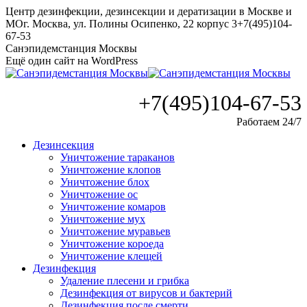
Перейти
Центр дезинфекции, дезинсекции и дератизации в Москве и
к
МО
г. Москва, ул. Полины Осипенко, 22 корпус 3
+7(495)104-
содержанию
67-53
Санэпидемстанция Москвы
Ещё один сайт на WordPress
+7(495)104-67-53
Работаем 24/7
Дезинсекция
Уничтожение тараканов
Уничтожение клопов
Уничтожение блох
Уничтожение ос
Уничтожение комаров
Уничтожение мух
Уничтожение муравьев
Уничтожение короеда
Уничтожение клещей
Дезинфекция
Удаление плесени и грибка
Дезинфекция от вирусов и бактерий
Дезинфекция после смерти