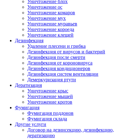
Уничтожение блох
Уничтожение ос
Уничтожение комаров
Уничтожение мух
Уничтожение муравьев
Уничтожение короеда
Уничтожение клещей
Дезинфекция
Удаление плесени и грибка
Дезинфекция от вирусов и бактерий
Дезинфекция после смерти
Дезинфекция от короновируса
Дезинфекция кондиционеров
Дезинфекция систем вентиляции
Демеркуризация ртути
Дератизация
Уничтожение крыс
Уничтожение мышей
Уничтожение кротов
Фумигация
Фумигация поддонов
Фумигация склада
Другие услуги
Договор на дезинсекцию, дезинфекцию,
дератизацию