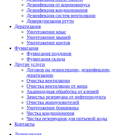
Дезинфекция от короновируса
Дезинфекция кондиционеров
Дезинфекция систем вентиляции
Демеркуризация ртути
Дератизация
Уничтожение крыс
Уничтожение мышей
Уничтожение кротов
Фумигация
Фумигация поддонов
Фумигация склада
Другие услуги
Договор на дезинсекцию, дезинфекцию,
дератизацию
Очистка вентиляции
Очистка вентиляции от жира
Акарицидная обработка от клещей
Зачистка резервуара от нефтепродукта
Очистка жироуловителей
Уничтожение борщевика
Чистка кондиционеров
Чистка резервуаров для питьевой воды
Контакты
Дезинсекция