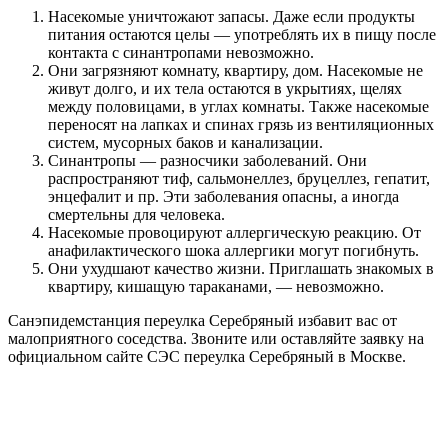
Насекомые уничтожают запасы. Даже если продукты
питания остаются целы — употреблять их в пищу после
контакта с синантропами невозможно.
Они загрязняют комнату, квартиру, дом. Насекомые не
живут долго, и их тела остаются в укрытиях, щелях
между половицами, в углах комнаты. Также насекомые
переносят на лапках и спинах грязь из вентиляционных
систем, мусорных баков и канализации.
Синантропы — разносчики заболеваний. Они
распространяют тиф, сальмонеллез, бруцеллез, гепатит,
энцефалит и пр. Эти заболевания опасны, а иногда
смертельны для человека.
Насекомые провоцируют аллергическую реакцию. От
анафилактического шока аллергики могут погибнуть.
Они ухудшают качество жизни. Приглашать знакомых в
квартиру, кишащую тараканами, — невозможно.
Санэпидемстанция переулка Серебряный избавит вас от
малоприятного соседства. Звоните или оставляйте заявку на
официальном сайте СЭС переулка Серебряный в Москве.
Цены на обработку от насекомых