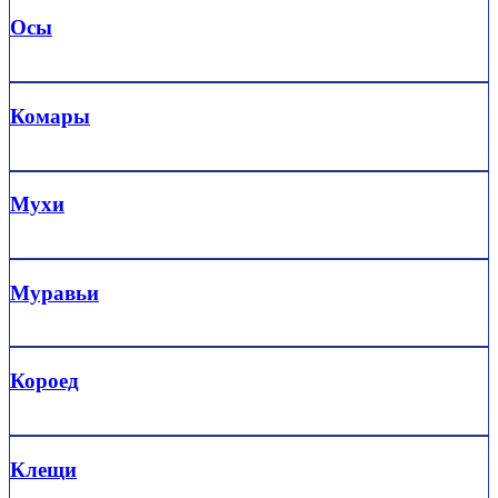
Осы
Комары
Мухи
Муравьи
Короед
Клещи