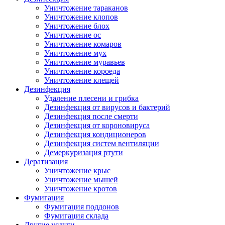
Уничтожение тараканов
Уничтожение клопов
Уничтожение блох
Уничтожение ос
Уничтожение комаров
Уничтожение мух
Уничтожение муравьев
Уничтожение короеда
Уничтожение клещей
Дезинфекция
Удаление плесени и грибка
Дезинфекция от вирусов и бактерий
Дезинфекция после смерти
Дезинфекция от короновируса
Дезинфекция кондиционеров
Дезинфекция систем вентиляции
Демеркуризация ртути
Дератизация
Уничтожение крыс
Уничтожение мышей
Уничтожение кротов
Фумигация
Фумигация поддонов
Фумигация склада
Другие услуги