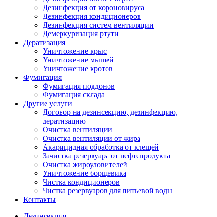
Дезинфекция от короновируса
Дезинфекция кондиционеров
Дезинфекция систем вентиляции
Демеркуризация ртути
Дератизация
Уничтожение крыс
Уничтожение мышей
Уничтожение кротов
Фумигация
Фумигация поддонов
Фумигация склада
Другие услуги
Договор на дезинсекцию, дезинфекцию,
дератизацию
Очистка вентиляции
Очистка вентиляции от жира
Акарицидная обработка от клещей
Зачистка резервуара от нефтепродукта
Очистка жироуловителей
Уничтожение борщевика
Чистка кондиционеров
Чистка резервуаров для питьевой воды
Контакты
Дезинсекция