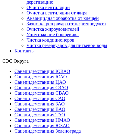
дератизацию
Очистка вентиляции
Очистка вентиляции от жира
Акарицидная обработка от клещей
Зачистка резервуара от нефтепродукта
Очистка жироуловителей
Уничтожение борщевика
Чистка кондиционеров
Чистка резервуаров для питьевой воды
Контакты
СЭС Округа
Санэпидемстанция ЮВАО
Санэпидемстанция ЮАО
Санэпидемстанция ЦАО
Санэпидемстанция СЗАО
Санэпидемстанция СВАО
Санэпидемстанция САО
Санэпидемстанция ЗАО
Санэпидемстанция ВАО
Санэпидемстанция ТАО
Санэпидемстанция НМАО
Санэпидемстанция ЮЗАО
Санэпидемстанция Зеленограда