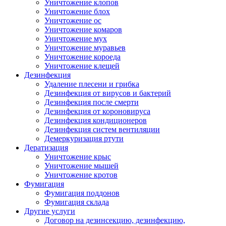
Уничтожение клопов
Уничтожение блох
Уничтожение ос
Уничтожение комаров
Уничтожение мух
Уничтожение муравьев
Уничтожение короеда
Уничтожение клещей
Дезинфекция
Удаление плесени и грибка
Дезинфекция от вирусов и бактерий
Дезинфекция после смерти
Дезинфекция от короновируса
Дезинфекция кондиционеров
Дезинфекция систем вентиляции
Демеркуризация ртути
Дератизация
Уничтожение крыс
Уничтожение мышей
Уничтожение кротов
Фумигация
Фумигация поддонов
Фумигация склада
Другие услуги
Договор на дезинсекцию, дезинфекцию,