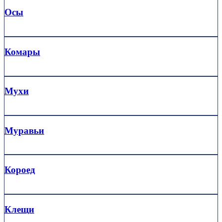
Осы
Комары
Мухи
Муравьи
Короед
Клещи