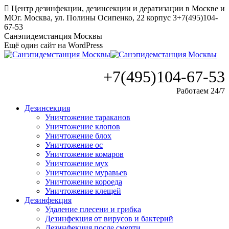
Перейти
Центр дезинфекции, дезинсекции и дератизации в Москве и
к
МО
г. Москва, ул. Полины Осипенко, 22 корпус 3
+7(495)104-
содержанию
67-53
Санэпидемстанция Москвы
Ещё один сайт на WordPress
+7(495)104-67-53
Работаем 24/7
Дезинсекция
Уничтожение тараканов
Уничтожение клопов
Уничтожение блох
Уничтожение ос
Уничтожение комаров
Уничтожение мух
Уничтожение муравьев
Уничтожение короеда
Уничтожение клещей
Дезинфекция
Удаление плесени и грибка
Дезинфекция от вирусов и бактерий
Дезинфекция после смерти