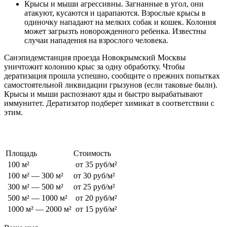
Крысы и мыши агрессивны. Загнанные в угол, они
атакуют, кусаются и царапаются. Взрослые крысы в
одиночку нападают на мелких собак и кошек. Колония
может загрызть новорожденного ребенка. Известны
случаи нападения на взрослого человека.
Санэпидемстанция проезда Новокрымский Москвы
уничтожит колонию крыс за одну обработку. Чтобы
дератизация прошла успешно, сообщите о прежних попытках
самостоятельной ликвидации грызунов (если таковые были).
Крысы и мыши распознают яды и быстро вырабатывают
иммунитет. Дератизатор подберет химикат в соответствии с
этим.
Стоимость обработки от грызунов
Площадь
Стоимость
100 м²
от 35 руб/м²
100 м² — 300 м²
от 30 руб/м²
300 м² — 500 м²
от 25 руб/м²
500 м² — 1000 м²
от 20 руб/м²
1000 м² — 2000 м²
от 15 руб/м²