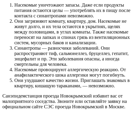
Насекомые уничтожают запасы. Даже если продукты
питания остаются целы — употреблять их в пищу после
контакта с синантропами невозможно.
Они загрязняют комнату, квартиру, дом. Насекомые не
живут долго, и их тела остаются в укрытиях, щелях
между половицами, в углах комнаты. Также насекомые
переносят на лапках и спинах грязь из вентиляционных
систем, мусорных баков и канализации.
Синантропы — разносчики заболеваний. Они
распространяют тиф, сальмонеллез, бруцеллез, гепатит,
энцефалит и пр. Эти заболевания опасны, а иногда
смертельны для человека.
Насекомые провоцируют аллергическую реакцию. От
анафилактического шока аллергики могут погибнуть.
Они ухудшают качество жизни. Приглашать знакомых в
квартиру, кишащую тараканами, — невозможно.
Санэпидемстанция проезда Новокрымский избавит вас от
малоприятного соседства. Звоните или оставляйте заявку на
официальном сайте СЭС проезда Новокрымский в Москве.
Цены на обработку от насекомых