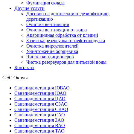
Фумигация склада
Другие услуги
Договор на дезинсекцию, дезинфекцию,
дератизацию
Очистка вентиляции
Очистка вентиляции от жира
Акарицидная обработка от клещей
Зачистка резервуара от нефтепродукта
Очистка жироуловителей
Уничтожение борщевика
Чистка кондиционеров
Чистка резервуаров для питьевой воды
Контакты
СЭС Округа
Санэпидемстанция ЮВАО
Санэпидемстанция ЮАО
Санэпидемстанция ЦАО
Санэпидемстанция СЗАО
Санэпидемстанция СВАО
Санэпидемстанция САО
Санэпидемстанция ЗАО
Санэпидемстанция ВАО
Санэпидемстанция ТАО