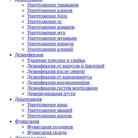
Уничтожение тараканов
Уничтожение клопов
Уничтожение блох
Уничтожение ос
Уничтожение комаров
Уничтожение мух
Уничтожение муравьев
Уничтожение короеда
Уничтожение клещей
Дезинфекция
Удаление плесени и грибка
Дезинфекция от вирусов и бактерий
Дезинфекция после смерти
Дезинфекция от короновируса
Дезинфекция кондиционеров
Дезинфекция систем вентиляции
Демеркуризация ртути
Дератизация
Уничтожение крыс
Уничтожение мышей
Уничтожение кротов
Фумигация
Фумигация поддонов
Фумигация склада
Другие услуги