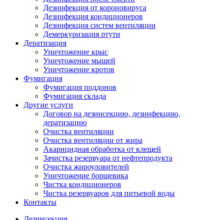
Дезинфекция от короновируса
Дезинфекция кондиционеров
Дезинфекция систем вентиляции
Демеркуризация ртути
Дератизация
Уничтожение крыс
Уничтожение мышей
Уничтожение кротов
Фумигация
Фумигация поддонов
Фумигация склада
Другие услуги
Договор на дезинсекцию, дезинфекцию,
дератизацию
Очистка вентиляции
Очистка вентиляции от жира
Акарицидная обработка от клещей
Зачистка резервуара от нефтепродукта
Очистка жироуловителей
Уничтожение борщевика
Чистка кондиционеров
Чистка резервуаров для питьевой воды
Контакты
Дезинсекция