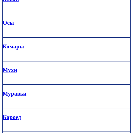
Осы
Комары
Мухи
Муравьи
Короед