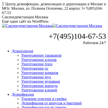
Перейти
Центр дезинфекции, дезинсекции и дератизации в Москве и
к
МО
г. Москва, ул. Полины Осипенко, 22 корпус 3
+7(495)104-
содержанию
67-53
Санэпидемстанция Москвы
Ещё один сайт на WordPress
+7(495)104-67-53
Работаем 24/7
Дезинсекция
Уничтожение тараканов
Уничтожение клопов
Уничтожение блох
Уничтожение ос
Уничтожение комаров
Уничтожение мух
Уничтожение муравьев
Уничтожение короеда
Уничтожение клещей
Дезинфекция
Удаление плесени и грибка
Дезинфекция от вирусов и бактерий
Дезинфекция после смерти