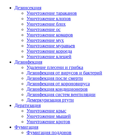
Дезинсекция
Уничтожение тараканов
Уничтожение клопов
Уничтожение блох
Уничтожение ос
Уничтожение комаров
Уничтожение мух
Уничтожение муравьев
Уничтожение короеда
Уничтожение клещей
Дезинфекция
Удаление плесени и грибка
Дезинфекция от вирусов и бактерий
Дезинфекция после смерти
Дезинфекция от короновируса
Дезинфекция кондиционеров
Дезинфекция систем вентиляции
Демеркуризация ртути
Дератизация
Уничтожение крыс
Уничтожение мышей
Уничтожение кротов
Фумигация
Фумигация поддонов