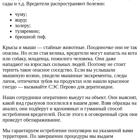
сады и т.д. Вредители распространяют болезни:
чуму;
ящур;
холеру;
туляремию;
брюшной тиф.
Крысы и мыши — стайные животные. Поодиночке они не так
опасны. Но если стая велика, вредители могут напасть на кота
или собаку, младенца, пожилого человека. Они даже
нападают на взрослых сильных людей. Поэтому не стоит
терпеть такое опасное соседство. Если вы услышали
мышиную возню, увидели мышиные экскременты, следы
лапок, отпечатки зубов на продуктах или нашли крысиное
гнездо — вызывайте СЭС Перово для дератизации.
Наши сотрудники оперативно выедут на объект. Они выяснят,
какой вид грызунов поселился в вашем доме. Взяв образцы на
анализ, они подберут и ядохимикат и гуманный способ
истребления вредителей. После этого в оговоренный срок они
проведут обеззараживание.
Мы гарантируем истребление популяции на указанной вами
территории. По завершении процедуры мы выдаем