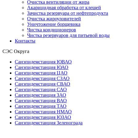
Очистка вентиляции от жира
Акарицидная обработка от клещей
Зачистка резервуара от нефтепродукта
Очистка жироуловителей
Уничтожение борщевика
Чистка кондиционеров
Чистка резервуаров для питьевой воды
Контакты
СЭС Округа
Санэпидемстанция ЮВАО
Санэпидемстанция ЮАО
Санэпидемстанция ЦАО
Санэпидемстанция СЗАО
Санэпидемстанция СВАО
Санэпидемстанция САО
Санэпидемстанция ЗАО
Санэпидемстанция ВАО
Санэпидемстанция ТАО
Санэпидемстанция НМАО
Санэпидемстанция ЮЗАО
Санэпидемстанция Зеленограда