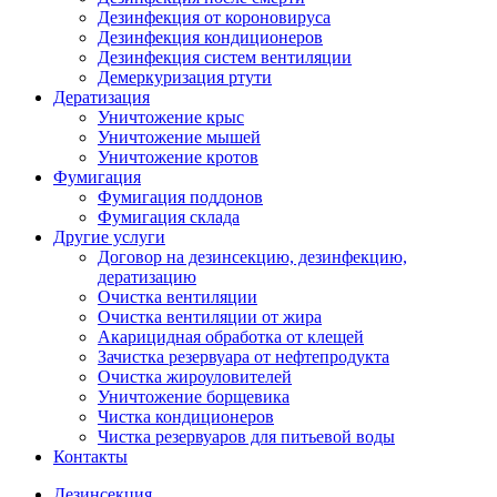
Дезинфекция от короновируса
Дезинфекция кондиционеров
Дезинфекция систем вентиляции
Демеркуризация ртути
Дератизация
Уничтожение крыс
Уничтожение мышей
Уничтожение кротов
Фумигация
Фумигация поддонов
Фумигация склада
Другие услуги
Договор на дезинсекцию, дезинфекцию,
дератизацию
Очистка вентиляции
Очистка вентиляции от жира
Акарицидная обработка от клещей
Зачистка резервуара от нефтепродукта
Очистка жироуловителей
Уничтожение борщевика
Чистка кондиционеров
Чистка резервуаров для питьевой воды
Контакты
Дезинсекция