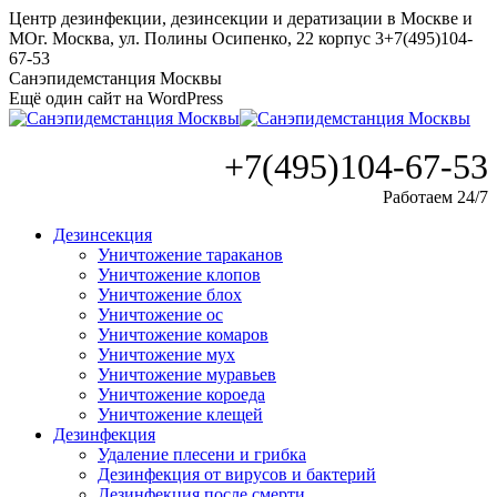
Перейти
Центр дезинфекции, дезинсекции и дератизации в Москве и
к
МО
г. Москва, ул. Полины Осипенко, 22 корпус 3
+7(495)104-
содержанию
67-53
Санэпидемстанция Москвы
Ещё один сайт на WordPress
+7(495)104-67-53
Работаем 24/7
Дезинсекция
Уничтожение тараканов
Уничтожение клопов
Уничтожение блох
Уничтожение ос
Уничтожение комаров
Уничтожение мух
Уничтожение муравьев
Уничтожение короеда
Уничтожение клещей
Дезинфекция
Удаление плесени и грибка
Дезинфекция от вирусов и бактерий
Дезинфекция после смерти