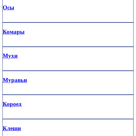
Осы
Комары
Мухи
Муравьи
Короед
Клещи