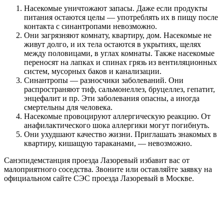
Насекомые уничтожают запасы. Даже если продукты
питания остаются целы — употреблять их в пищу после
контакта с синантропами невозможно.
Они загрязняют комнату, квартиру, дом. Насекомые не
живут долго, и их тела остаются в укрытиях, щелях
между половицами, в углах комнаты. Также насекомые
переносят на лапках и спинах грязь из вентиляционных
систем, мусорных баков и канализации.
Синантропы — разносчики заболеваний. Они
распространяют тиф, сальмонеллез, бруцеллез, гепатит,
энцефалит и пр. Эти заболевания опасны, а иногда
смертельны для человека.
Насекомые провоцируют аллергическую реакцию. От
анафилактического шока аллергики могут погибнуть.
Они ухудшают качество жизни. Приглашать знакомых в
квартиру, кишащую тараканами, — невозможно.
Санэпидемстанция проезда Лазоревый избавит вас от
малоприятного соседства. Звоните или оставляйте заявку на
официальном сайте СЭС проезда Лазоревый в Москве.
Цены на обработку от насекомых