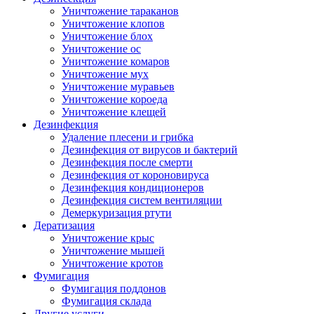
Уничтожение тараканов
Уничтожение клопов
Уничтожение блох
Уничтожение ос
Уничтожение комаров
Уничтожение мух
Уничтожение муравьев
Уничтожение короеда
Уничтожение клещей
Дезинфекция
Удаление плесени и грибка
Дезинфекция от вирусов и бактерий
Дезинфекция после смерти
Дезинфекция от короновируса
Дезинфекция кондиционеров
Дезинфекция систем вентиляции
Демеркуризация ртути
Дератизация
Уничтожение крыс
Уничтожение мышей
Уничтожение кротов
Фумигация
Фумигация поддонов
Фумигация склада
Другие услуги