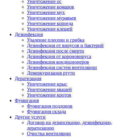
Уничтожение ос
Уничтожение комаров
Уничтожение мух
Уничтожение муравьев
Уничтожение короеда
Уничтожение клещей
Дезинфекция
Удаление плесени и грибка
Дезинфекция от вирусов и бактерий
Дезинфекция после смерти
Дезинфекция от короновируса
Дезинфекция кондиционеров
Дезинфекция систем вентиляции
Демеркуризация ртути
Дератизация
Уничтожение крыс
Уничтожение мышей
Уничтожение кротов
Фумигация
Фумигация поддонов
Фумигация склада
Другие услуги
Договор на дезинсекцию, дезинфекцию,
дератизацию
Очистка вентиляции