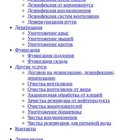
Дезинфекция от короновируса
Дезинфекция кондиционеров
Дезинфекция систем вентиляции
Демеркуризация ртути
Дератизация
Уничтожение крыс
Уничтожение мышей
Уничтожение кротов
Фумигация
Фумигация поддонов
Фумигация склада
Другие услуги
Договор на дезинсекцию, дезинфекцию,
дератизацию
Очистка вентиляции
Очистка вентиляции от жира
Акарицидная обработка от клещей
Зачистка резервуара от нефтепродукта
Очистка жироуловителей
Уничтожение борщевика
Чистка кондиционеров
Чистка резервуаров для питьевой воды
Контакты
Дезинсекция