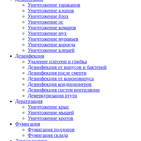
Уничтожение тараканов
Уничтожение клопов
Уничтожение блох
Уничтожение ос
Уничтожение комаров
Уничтожение мух
Уничтожение муравьев
Уничтожение короеда
Уничтожение клещей
Дезинфекция
Удаление плесени и грибка
Дезинфекция от вирусов и бактерий
Дезинфекция после смерти
Дезинфекция от короновируса
Дезинфекция кондиционеров
Дезинфекция систем вентиляции
Демеркуризация ртути
Дератизация
Уничтожение крыс
Уничтожение мышей
Уничтожение кротов
Фумигация
Фумигация поддонов
Фумигация склада
Другие услуги