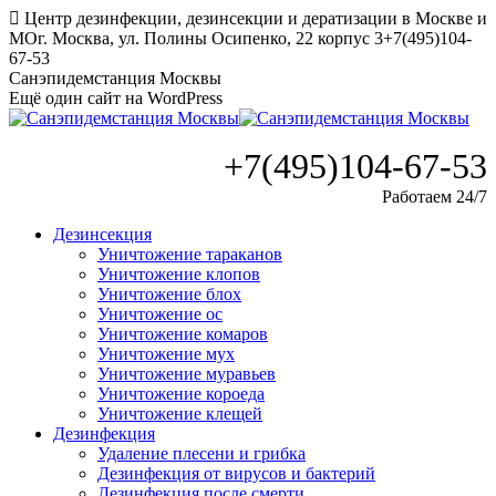
Перейти
Центр дезинфекции, дезинсекции и дератизации в Москве и
к
МО
г. Москва, ул. Полины Осипенко, 22 корпус 3
+7(495)104-
содержанию
67-53
Санэпидемстанция Москвы
Ещё один сайт на WordPress
+7(495)104-67-53
Работаем 24/7
Дезинсекция
Уничтожение тараканов
Уничтожение клопов
Уничтожение блох
Уничтожение ос
Уничтожение комаров
Уничтожение мух
Уничтожение муравьев
Уничтожение короеда
Уничтожение клещей
Дезинфекция
Удаление плесени и грибка
Дезинфекция от вирусов и бактерий
Дезинфекция после смерти