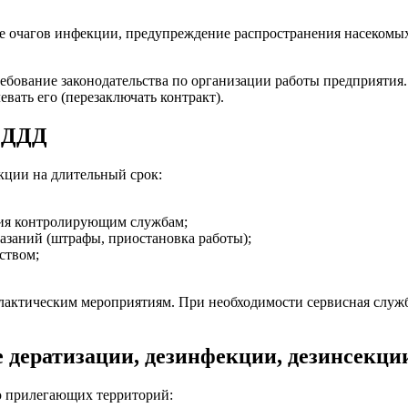
е очагов инфекции, предупреждение распространения насекомых
бование законодательства по организации работы предприятия. 
евать его (перезаключать контракт).
а ДДД
кции на длительный срок:
ния контролирующим службам;
азаний (штрафы, приостановка работы);
ством;
лактическим мероприятиям. При необходимости сервисная служ
е дератизации, дезинфекции, дезинсекци
ю прилегающих территорий: