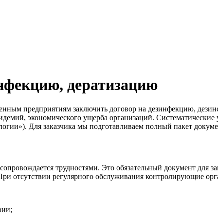
инфекцию, дератизацию
венным предприятиям заключить договор на дезинфекцию, дези
идемий, экономического ущерба организаций. Систематические 
огии»). Для заказчика мы подготавливаем полный пакет докуме
сопровождается трудностями. Это обязательный документ для за
При отсутствии регулярного обслуживания контролирующие орга
рии;