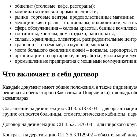
общепит (столовые, кафе, рестораны);
комбинаты пищевой промышленности;
рынки, торговые центры, продовольственные магазины;
медицинская отрасль – стационары, поликлиники, частн
сфера обслуживания – салоны красоты, банные комплексы
гостиницы, хостелы, дома отдыха, пансионаты;
склады, хранилища, элеваторы, распределительные центр
транспорт – наземный, воздушный, морской;
места большого скопления людей – вокзалы, аэропорты,
организации по сортировке, переработке, утилизации мус
промышленные предприятия с мощными коммуникативны
Что включает в себя договор
Каждый документ имеет общие положения, а также индивидуа
реквизиты обеих сторон (Заказчика и Подрядчика), площадь о
экземплярах.
Соглашение на дезинфекцию СП 3.5.1378-03 – для организаций,
группе относятся больницы, стоматологические кабинеты, пар
Договор на дезинсекцию СП 3.5.2.1376-03 – для широкого круг
Контракт на дератизацию СП 3.5.3.1129-02 – обязательный до