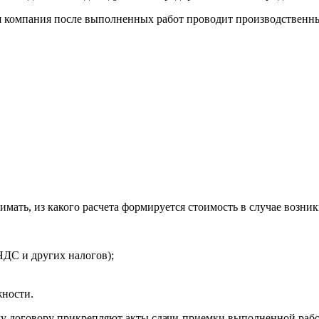
омпания после выполненных работ проводит производственный 
мать, из какого расчета формируется стоимость в случае возни
НДС и других налогов);
жности.
у договору прикрепляют акты сдачи-приемки выполненной раб