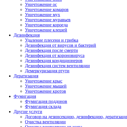
Уничтожение ос
Уничтожение комаров
Уничтожение мух
Уничтожение муравьев
Уничтожение короеда
Уничтожение клещей
Дезинфекция
Удаление плесени и грибка
Дезинфекция от вирусов и бактерий
Дезинфекция после смерти
Дезинфекция от короновируса
Дезинфекция кондиционеров
Дезинфекция систем вентиляции
Демеркуризация ртути
Дератизация
Уничтожение крыс
Уничтожение мышей
Уничтожение кротов
Фумигация
Фумигация поддонов
Фумигация склада
Другие услуги
Договор на дезинсекцию, дезинфекцию, дератизац
Очистка вентиляции
Очистка вентиляции от жира