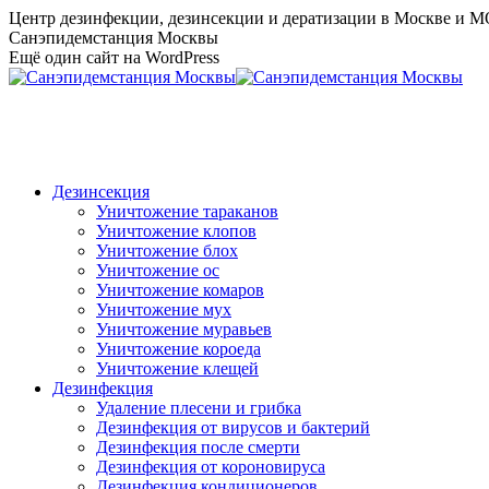
Перейти
Центр дезинфекции, дезинсекции и дератизации в Москве и 
к
Санэпидемстанция Москвы
содержанию
Ещё один сайт на WordPress
Дезинсекция
Уничтожение тараканов
Уничтожение клопов
Уничтожение блох
Уничтожение ос
Уничтожение комаров
Уничтожение мух
Уничтожение муравьев
Уничтожение короеда
Уничтожение клещей
Дезинфекция
Удаление плесени и грибка
Дезинфекция от вирусов и бактерий
Дезинфекция после смерти
Дезинфекция от короновируса
Дезинфекция кондиционеров